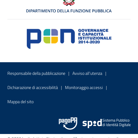
Menu di servizio
Sito interno - Apre in una nuova finestr
Sito interno - Apre
Responsabile della pubblicazione
Avviso all’utenza
Sito interno - Apre in una nuova finestra
Sito interno - Apre
Dichiarazione di accessibilità
Monitoraggio accessi
Sito interno - Apre nella stessa finestra
Mappa del sito