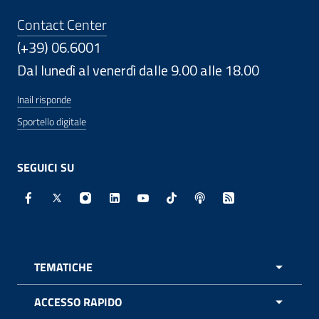
Contact Center
(+39) 06.6001
Dal lunedì al venerdì dalle 9.00 alle 18.00
Inail risponde
Sportello digitale
SEGUICI SU
Facebook - Sito esterno - Apertura in nuova finestra
X - Sito esterno - Apertura in nuova finestra
Instagram - Sito esterno - Apertura in nuo
Linkedin - Sito esterno - Apertura in 
Youtube - Sito esterno - Apertur
TikTok - Sito esterno - Ape
Spreaker - Sito estern
Feed RSS - Apert
TEMATICHE
APRI 
ACCESSO RAPIDO
APRI 