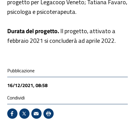
progetto per Legacoop Veneto; Tatiana Favaro,
psicologa e psicoterapeuta.
Durata del progetto.
Il progetto, attivato a
febbraio 2021 si concluderà ad aprile 2022.
Condivisione social
Pubblicazione
16/12/2021, 08:58
Condividi
Condividi su Facebook - Sito esterno - Apertura in 
X - Sito esterno - Apertura in nuova finestra
Invio Mail: apre il programma di posta el
Stampa pagina: scelta meno ecologic