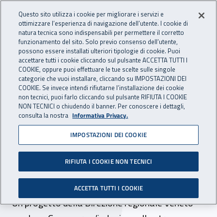
Accedi ai servizi online
For international visitors
Vai al menu principale
Vai al contenuto principale
Questo sito utilizza i cookie per migliorare i servizi e
ottimizzare l’esperienza di navigazione dell’utente. I cookie di
INAIL - Istituto Nazionale per 
natura tecnica sono indispensabili per permettere il corretto
Apri cerca
Apr
funzionamento del sito. Solo previo consenso dell’utente,
possono essere installati ulteriori tipologie di cookie. Puoi
Navigazione principale
accettare tutti i cookie cliccando sul pulsante ACCETTA TUTTI I
COOKIE, oppure puoi effettuare le tue scelte sulle singole
Navigazione - Ti trovi in:
Home
Inail comunica
News
categorie che vuoi installare, cliccando su IMPOSTAZIONI DEI
COOKIE. Se invece intendi rifiutarne l’installazione dei cookie
non tecnici, puoi farlo cliccando sul pulsante RIFIUTA I COOKIE
NON TECNICI o chiudendo il banner. Per conoscere i dettagli,
16 dicembre 2021
consulta la nostra
Informativa Privacy.
IMPOSTAZIONI DEI COOKIE
Smart working e lavoro in
presenza in tempi di
RIFIUTA I COOKIE NON TECNICI
pandemia
ACCETTA TUTTI I COOKIE
Un progetto della Direzione regionale Veneto