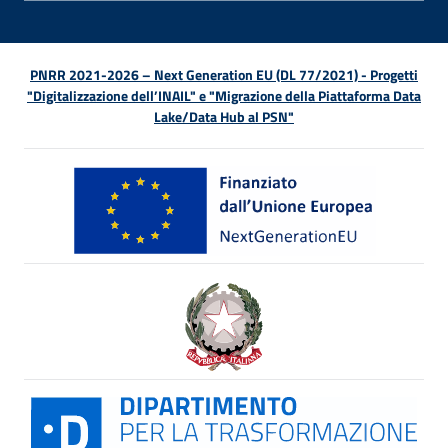
PNRR 2021-2026 – Next Generation EU (DL 77/2021) - Progetti
"Digitalizzazione dell’INAIL" e "Migrazione della Piattaforma Data
Lake/Data Hub al PSN"