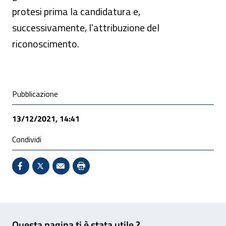
protesi prima la candidatura e,
successivamente, l'attribuzione del
riconoscimento.
Condivisione social
Pubblicazione
13/12/2021, 14:41
Condividi
Condividi su Facebook - Sito esterno - Apertura in 
X - Sito esterno - Apertura in nuova finestra
Invio Mail: apre il programma di posta el
Stampa pagina: scelta meno ecologic
Feedback
Questa pagina ti è stata utile ?