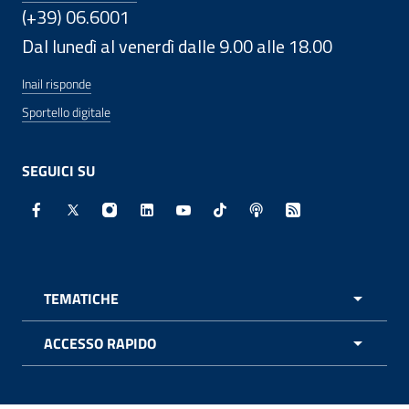
(+39) 06.6001
Dal lunedì al venerdì dalle 9.00 alle 18.00
Inail risponde
Sportello digitale
SEGUICI SU
Facebook - Sito esterno - Apertura in nuova finestra
X - Sito esterno - Apertura in nuova finestra
Instagram - Sito esterno - Apertura in nuo
Linkedin - Sito esterno - Apertura in 
Youtube - Sito esterno - Apertur
TikTok - Sito esterno - Ape
Spreaker - Sito estern
Feed RSS - Apert
TEMATICHE
APRI 
ACCESSO RAPIDO
APRI 