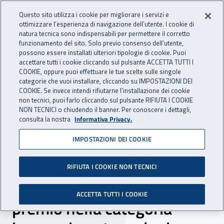
Accedi ai servizi online
For international visitors
Vai al menu principale
Vai al contenuto principale
Questo sito utilizza i cookie per migliorare i servizi e
ottimizzare l’esperienza di navigazione dell’utente. I cookie di
INAIL - Istituto Nazionale per 
natura tecnica sono indispensabili per permettere il corretto
Apri cerca
Apr
funzionamento del sito. Solo previo consenso dell’utente,
possono essere installati ulteriori tipologie di cookie. Puoi
Navigazione principale
accettare tutti i cookie cliccando sul pulsante ACCETTA TUTTI I
COOKIE, oppure puoi effettuare le tue scelte sulle singole
Navigazione - Ti trovi in:
Home
Inail comunica
News
categorie che vuoi installare, cliccando su IMPOSTAZIONI DEI
COOKIE. Se invece intendi rifiutarne l’installazione dei cookie
non tecnici, puoi farlo cliccando sul pulsante RIFIUTA I COOKIE
NON TECNICI o chiudendo il banner. Per conoscere i dettagli,
13 dicembre 2021
consulta la nostra
Informativa Privacy.
IMPOSTAZIONI DEI COOKIE
Premio sport e cultura, gli
Oscar dello sport italiano: al
RIFIUTA I COOKIE NON TECNICI
Centro protesi Inail il
ACCETTA TUTTI I COOKIE
premio nella categoria