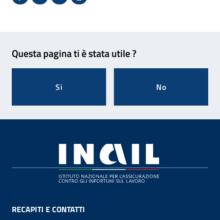
Condividi su Facebook - Sito esterno - Apertura in 
X - Sito esterno - Apertura in nuova finestra
Invio Mail: apre il programma di posta el
Stampa pagina: scelta meno ecologic
Feedback
Questa pagina ti è stata utile ?
Si
No
Footer
RECAPITI E CONTATTI