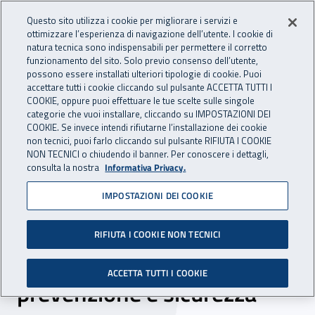
Accedi ai servizi online
For international visitors
Vai al menu principale
Vai al contenuto principale
Questo sito utilizza i cookie per migliorare i servizi e
ottimizzare l’esperienza di navigazione dell’utente. I cookie di
INAIL - Istituto Nazionale per 
natura tecnica sono indispensabili per permettere il corretto
Apri cerca
Apr
funzionamento del sito. Solo previo consenso dell’utente,
possono essere installati ulteriori tipologie di cookie. Puoi
Navigazione principale
accettare tutti i cookie cliccando sul pulsante ACCETTA TUTTI I
COOKIE, oppure puoi effettuare le tue scelte sulle singole
Navigazione - Ti trovi in:
Home
Inail comunica
News
categorie che vuoi installare, cliccando su IMPOSTAZIONI DEI
COOKIE. Se invece intendi rifiutarne l’installazione dei cookie
non tecnici, puoi farlo cliccando sul pulsante RIFIUTA I COOKIE
NON TECNICI o chiudendo il banner. Per conoscere i dettagli,
20 dicembre 2021
consulta la nostra
Informativa Privacy.
IMPOSTAZIONI DEI COOKIE
Pisa, XIX edizione del
Master universitario di I
RIFIUTA I COOKIE NON TECNICI
livello in igiene industriale,
ACCETTA TUTTI I COOKIE
prevenzione e sicurezza