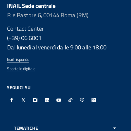
INAIL Sede centrale
P.le Pastore 6, 00144 Roma (RM)
Contact Center
(+39) 06.6001
Dal lunedì al venerdì dalle 9.00 alle 18.00
Inail risponde
Sportello digitale
SEGUICI SU
Facebook - Sito esterno - Apertura in nuova finestra
X - Sito esterno - Apertura in nuova finestra
Instagram - Sito esterno - Apertura in nuo
Linkedin - Sito esterno - Apertura in 
Youtube - Sito esterno - Apertur
TikTok - Sito esterno - Ape
Spreaker - Sito estern
Feed RSS - Apert
TEMATICHE