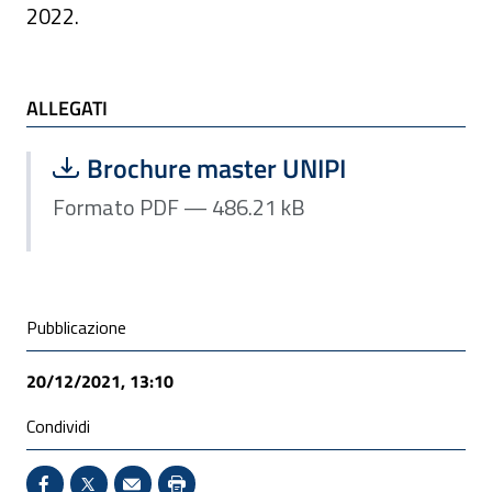
2022.
ALLEGATI
ALLEGATI
Scarica file:
Formato PDF — Dimensione 486.21 k
Brochure master UNIPI
Formato PDF — 486.21 kB
Condivisione social
Pubblicazione
20/12/2021, 13:10
Condividi