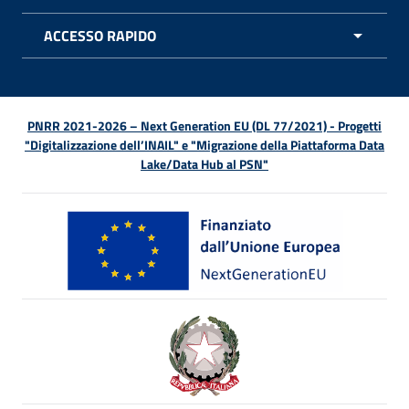
APRI 
ACCESSO RAPIDO
APRI 
PNRR 2021-2026 – Next Generation EU (DL 77/2021) - Progetti
"Digitalizzazione dell’INAIL" e "Migrazione della Piattaforma Data
Lake/Data Hub al PSN"