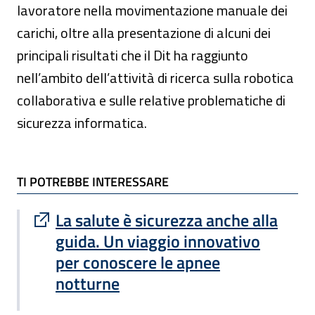
lavoratore nella movimentazione manuale dei
carichi, oltre alla presentazione di alcuni dei
principali risultati che il Dit ha raggiunto
nell’ambito dell’attività di ricerca sulla robotica
collaborativa e sulle relative problematiche di
sicurezza informatica.
TI POTREBBE INTERESSARE
TI POTREBBE INTERESSARE
Sito esterno : apre una nuova finestra
La salute è sicurezza anche alla
guida. Un viaggio innovativo
per conoscere le apnee
notturne