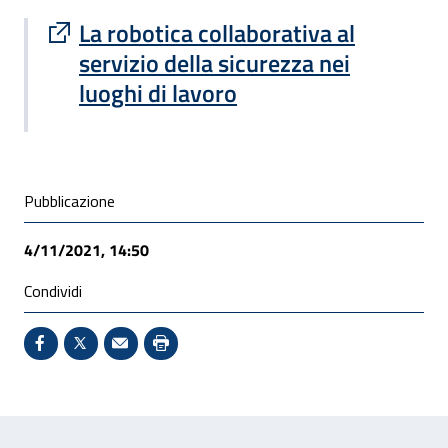
Sito esterno : apre una nuova finestra
La robotica collaborativa al
servizio della sicurezza nei
luoghi di lavoro
Condivisione social
Pubblicazione
4/11/2021, 14:50
Condividi
Condividi su Facebook - Sito esterno - Apertura in 
X - Sito esterno - Apertura in nuova finestra
Invio Mail: apre il programma di posta el
Stampa pagina: scelta meno ecologic
Feedback