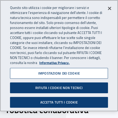
Accedi ai servizi online
For international visitors
Vai al menu principale
Vai al contenuto principale
Questo sito utilizza i cookie per migliorare i servizi e
ottimizzare l’esperienza di navigazione dell’utente. I cookie di
INAIL - Istituto Nazionale per 
natura tecnica sono indispensabili per permettere il corretto
Apri cerca
Apr
funzionamento del sito. Solo previo consenso dell’utente,
possono essere installati ulteriori tipologie di cookie. Puoi
Navigazione principale
accettare tutti i cookie cliccando sul pulsante ACCETTA TUTTI I
COOKIE, oppure puoi effettuare le tue scelte sulle singole
Navigazione - Ti trovi in:
Home
Inail comunica
News
categorie che vuoi installare, cliccando su IMPOSTAZIONI DEI
COOKIE. Se invece intendi rifiutarne l’installazione dei cookie
non tecnici, puoi farlo cliccando sul pulsante RIFIUTA I COOKIE
NON TECNICI o chiudendo il banner. Per conoscere i dettagli,
04 novembre 2021
consulta la nostra
Informativa Privacy.
IMPOSTAZIONI DEI COOKIE
Maker Learn Festival, il 9 e
l’11 novembre i webinar
RIFIUTA I COOKIE NON TECNICI
Inail su apnee notturne e
ACCETTA TUTTI I COOKIE
robotica collaborativa