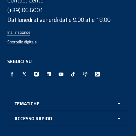
Contact Center
(+39) 06.6001
Dal lunedì al venerdì dalle 9.00 alle 18.00
Inail risponde
Sportello digitale
SEGUICI SU
Facebook - Sito esterno - Apertura in nuova finestra
X - Sito esterno - Apertura in nuova finestra
Instagram - Sito esterno - Apertura in nuo
Linkedin - Sito esterno - Apertura in 
Youtube - Sito esterno - Apertur
TikTok - Sito esterno - Ape
Spreaker - Sito estern
Feed RSS - Apert
TEMATICHE
APRI 
ACCESSO RAPIDO
APRI 