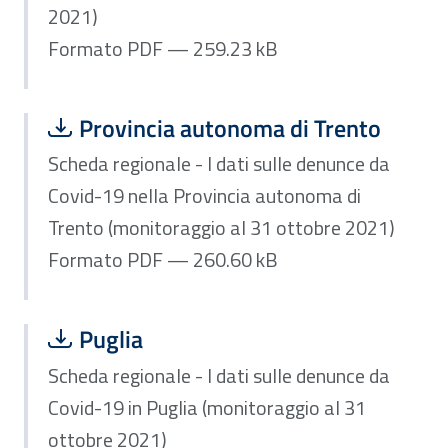
2021)
Formato PDF — 259.23 kB
Scarica file:
Formato PDF — Dimensione 260.60 k
Provincia autonoma di Trento
Scheda regionale - I dati sulle denunce da
Covid-19 nella Provincia autonoma di
Trento (monitoraggio al 31 ottobre 2021)
Formato PDF — 260.60 kB
Scarica file:
Formato PDF — Dimensione 222.61 k
Puglia
Scheda regionale - I dati sulle denunce da
Covid-19 in Puglia (monitoraggio al 31
ottobre 2021)