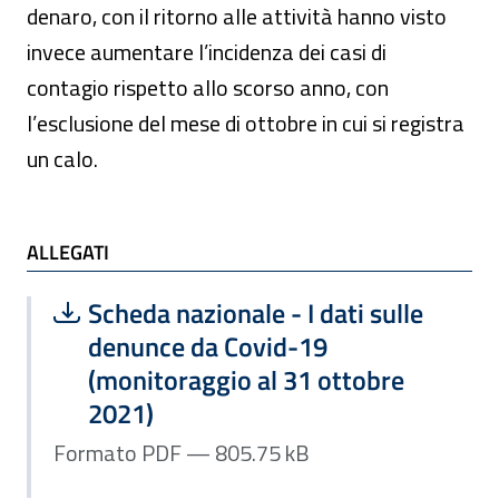
denaro, con il ritorno alle attività hanno visto
invece aumentare l’incidenza dei casi di
contagio rispetto allo scorso anno, con
l’esclusione del mese di ottobre in cui si registra
un calo.
ALLEGATI
ALLEGATI
Scarica file:
Formato PDF — Dimensione 805.75 k
Scheda nazionale - I dati sulle
denunce da Covid-19
(monitoraggio al 31 ottobre
2021)
Formato PDF — 805.75 kB