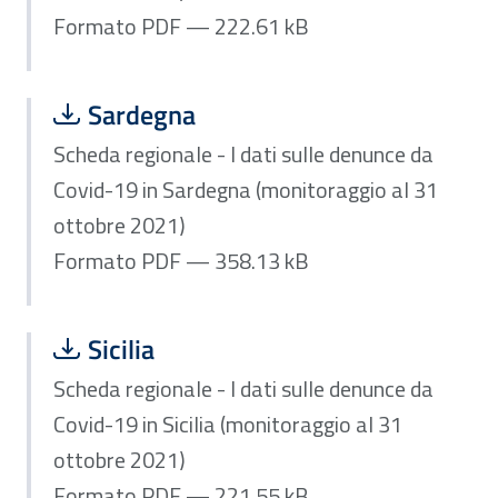
Formato PDF — 222.61 kB
Scarica file:
Formato PDF — Dimensione 358.13 k
Sardegna
Scheda regionale - I dati sulle denunce da
Covid-19 in Sardegna (monitoraggio al 31
ottobre 2021)
Formato PDF — 358.13 kB
Scarica file:
Formato PDF — Dimensione 221.55 k
Sicilia
Scheda regionale - I dati sulle denunce da
Covid-19 in Sicilia (monitoraggio al 31
ottobre 2021)
Formato PDF — 221.55 kB