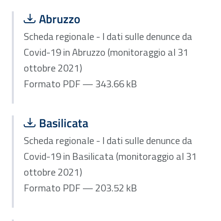
Scarica file:
Formato PDF — Dimensione 343.66 k
Abruzzo
Scheda regionale - I dati sulle denunce da
Covid-19 in Abruzzo (monitoraggio al 31
ottobre 2021)
Formato PDF — 343.66 kB
Scarica file:
Formato PDF — Dimensione 203.52 k
Basilicata
Scheda regionale - I dati sulle denunce da
Covid-19 in Basilicata (monitoraggio al 31
ottobre 2021)
Formato PDF — 203.52 kB