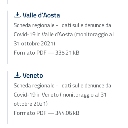
Scarica file:
Formato PDF — Dimensione 335.21 k
Valle d’Aosta
Scheda regionale - I dati sulle denunce da
Covid-19 in Valle d’Aosta (monitoraggio al
31 ottobre 2021)
Formato PDF — 335.21 kB
Scarica file:
Formato PDF — Dimensione 344.06 k
Veneto
Scheda regionale - I dati sulle denunce da
Covid-19 in Veneto (monitoraggio al 31
ottobre 2021)
Formato PDF — 344.06 kB