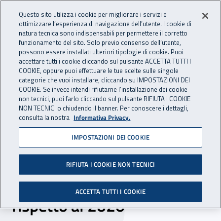
Accedi ai servizi online
For international visitors
Vai al menu principale
Vai al contenuto principale
Questo sito utilizza i cookie per migliorare i servizi e
ottimizzare l’esperienza di navigazione dell’utente. I cookie di
INAIL - Istituto Nazionale per 
natura tecnica sono indispensabili per permettere il corretto
Apri cerca
Apr
funzionamento del sito. Solo previo consenso dell’utente,
possono essere installati ulteriori tipologie di cookie. Puoi
Navigazione principale
accettare tutti i cookie cliccando sul pulsante ACCETTA TUTTI I
COOKIE, oppure puoi effettuare le tue scelte sulle singole
Navigazione - Ti trovi in:
Home
Inail comunica
News
categorie che vuoi installare, cliccando su IMPOSTAZIONI DEI
COOKIE. Se invece intendi rifiutarne l’installazione dei cookie
non tecnici, puoi farlo cliccando sul pulsante RIFIUTA I COOKIE
NON TECNICI o chiudendo il banner. Per conoscere i dettagli,
25 novembre 2021
consulta la nostra
Informativa Privacy.
IMPOSTAZIONI DEI COOKIE
Covid-19, nei primi 10 mesi
dell’anno i contagi sul
RIFIUTA I COOKIE NON TECNICI
lavoro in calo del 57,2%
ACCETTA TUTTI I COOKIE
rispetto al 2020