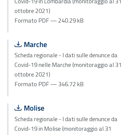
Covid-19 in Lombardia (monitoraggio al 31
ottobre 2021)
Formato PDF — 240.29 kB
Scarica file:
Formato PDF — Dimensione 346.72 k
Marche
Scheda regionale - I dati sulle denunce da
Covid-19 nelle Marche (monitoraggio al 31
ottobre 2021)
Formato PDF — 346.72 kB
Scarica file:
Formato PDF — Dimensione 354.92 k
Molise
Scheda regionale - I dati sulle denunce da
Covid-19 in Molise (monitoraggio al 31