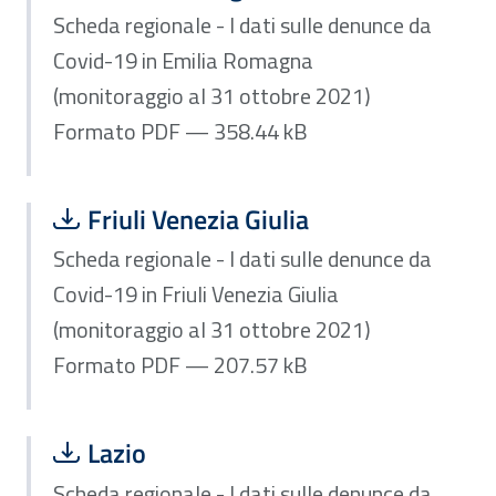
Scheda regionale - I dati sulle denunce da
Covid-19 in Emilia Romagna
(monitoraggio al 31 ottobre 2021)
Formato PDF — 358.44 kB
Scarica file:
Formato PDF — Dimensione 207.57 k
Friuli Venezia Giulia
Scheda regionale - I dati sulle denunce da
Covid-19 in Friuli Venezia Giulia
(monitoraggio al 31 ottobre 2021)
Formato PDF — 207.57 kB
Scarica file:
Formato PDF — Dimensione 182.06 k
Lazio
Scheda regionale - I dati sulle denunce da