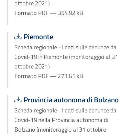
ottobre 2021)
Formato PDF — 354.92 kB
Scarica file:
Formato PDF — Dimensione 271.61 k
Piemonte
Scheda regionale - I dati sulle denunce da
Covid-19 in Piemonte (monitoraggio al 31
ottobre 2021)
Formato PDF — 271.61 kB
Scarica file:
Formato PDF — Dimensione 259.23 k
Provincia autonoma di Bolzano
Scheda regionale - I dati sulle denunce da
Covid-19 nella Provincia autonoma di
Bolzano (monitoraggio al 31 ottobre