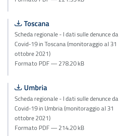
Scarica file:
Formato PDF — Dimensione 278.20 k
Toscana
Scheda regionale - I dati sulle denunce da
Covid-19 in Toscana (monitoraggio al 31
ottobre 2021)
Formato PDF — 278.20 kB
Scarica file:
Formato PDF — Dimensione 214.20 k
Umbria
Scheda regionale - I dati sulle denunce da
Covid-19 in Umbria (monitoraggio al 31
ottobre 2021)
Formato PDF — 214.20 kB