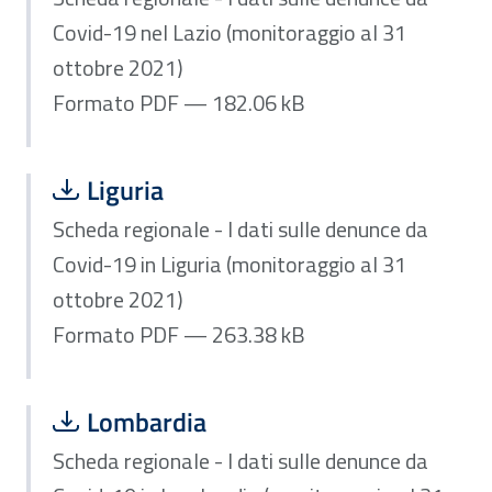
Covid-19 nel Lazio (monitoraggio al 31
ottobre 2021)
Formato PDF — 182.06 kB
Scarica file:
Formato PDF — Dimensione 263.38 k
Liguria
Scheda regionale - I dati sulle denunce da
Covid-19 in Liguria (monitoraggio al 31
ottobre 2021)
Formato PDF — 263.38 kB
Scarica file:
Formato PDF — Dimensione 240.29 k
Lombardia
Scheda regionale - I dati sulle denunce da