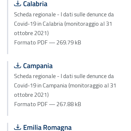
Scarica file:
Formato PDF — Dimensione 269.79 k
Calabria
Scheda regionale - I dati sulle denunce da
Covid-19 in Calabria (monitoraggio al 31
ottobre 2021)
Formato PDF — 269.79 kB
Scarica file:
Formato PDF — Dimensione 267.88 k
Campania
Scheda regionale - I dati sulle denunce da
Covid-19 in Campania (monitoraggio al 31
ottobre 2021)
Formato PDF — 267.88 kB
Scarica file:
Formato PDF — Dimensione 358.44 k
Emilia Romagna