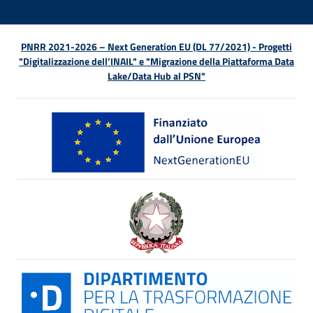
PNRR 2021-2026 – Next Generation EU (DL 77/2021) - Progetti
"Digitalizzazione dell’INAIL" e "Migrazione della Piattaforma Data
Lake/Data Hub al PSN"