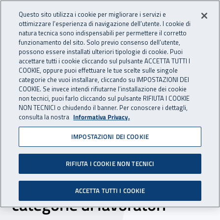
Accedi ai servizi online
For international visitors
Vai al menu principale
Vai al contenuto principale
Questo sito utilizza i cookie per migliorare i servizi e
ottimizzare l’esperienza di navigazione dell’utente. I cookie di
INAIL - Istituto Nazionale per 
natura tecnica sono indispensabili per permettere il corretto
Apri cerca
Apr
funzionamento del sito. Solo previo consenso dell’utente,
possono essere installati ulteriori tipologie di cookie. Puoi
Navigazione principale
accettare tutti i cookie cliccando sul pulsante ACCETTA TUTTI I
COOKIE, oppure puoi effettuare le tue scelte sulle singole
Navigazione - Ti trovi in:
Home
Inail comunica
News
categorie che vuoi installare, cliccando su IMPOSTAZIONI DEI
COOKIE. Se invece intendi rifiutarne l’installazione dei cookie
non tecnici, puoi farlo cliccando sul pulsante RIFIUTA I COOKIE
NON TECNICI o chiudendo il banner. Per conoscere i dettagli,
08 ottobre 2021
consulta la nostra
Informativa Privacy.
IMPOSTAZIONI DEI COOKIE
Piemonte, proseguono gli
Open days per la
RIFIUTA I COOKIE NON TECNICI
vaccinazione di specifiche
ACCETTA TUTTI I COOKIE
categorie di lavoratori