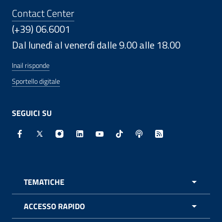
Contact Center
(+39) 06.6001
Dal lunedì al venerdì dalle 9.00 alle 18.00
Inail risponde
Sportello digitale
SEGUICI SU
Facebook - Sito esterno - Apertura in nuova finestra
X - Sito esterno - Apertura in nuova finestra
Instagram - Sito esterno - Apertura in nuo
Linkedin - Sito esterno - Apertura in 
Youtube - Sito esterno - Apertur
TikTok - Sito esterno - Ape
Spreaker - Sito estern
Feed RSS - Apert
TEMATICHE
APRI 
ACCESSO RAPIDO
APRI 