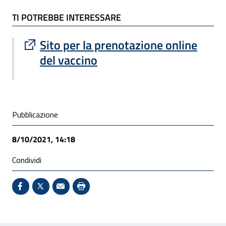
TI POTREBBE INTERESSARE
TI POTREBBE INTERESSARE
Sito esterno : apre una nuova finestra
Sito per la prenotazione online
del vaccino
Condivisione social
Pubblicazione
8/10/2021, 14:18
Condividi
Condividi su Facebook - Sito esterno - Apertura in 
X - Sito esterno - Apertura in nuova finestra
Invio Mail: apre il programma di posta el
Stampa pagina: scelta meno ecologic