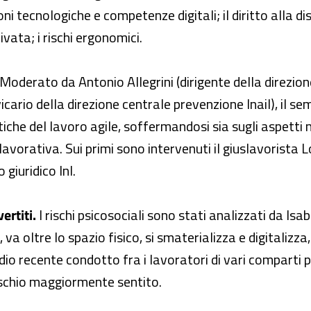
tecnologiche e competenze digitali; il diritto alla disc
vata; i rischi ergonomici.
Moderato da Antonio Allegrini (dirigente della direzion
cario della direzione centrale prevenzione Inail), il s
che del lavoro agile, soffermandosi sia sugli aspetti n
lavorativa. Sui primi sono intervenuti il giuslavorista L
giuridico Inl.
ertiti.
I rischi psicosociali sono stati analizzati da Isab
va oltre lo spazio fisico, si smaterializza e digitalizz
udio recente condotto fra i lavoratori di vari comparti 
ischio maggiormente sentito.