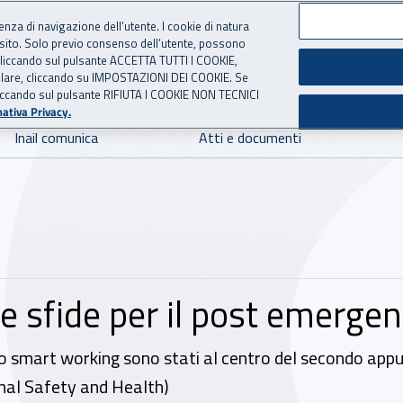
ienza di navigazione dell’utente. I cookie di natura
 sito. Solo previo consenso dell’utente, possono
 per l'Assicurazione contro 
ie cliccando sul pulsante ACCETTA TUTTI I COOKIE,
tallare, cliccando su IMPOSTAZIONI DEI COOKIE. Se
o cliccando sul pulsante RIFIUTA I COOKIE NON TECNICI
ativa Privacy.
Inail comunica
Atti e documenti
 e sfide per il post emerge
dello smart working sono stati al centro del secondo ap
al Safety and Health)