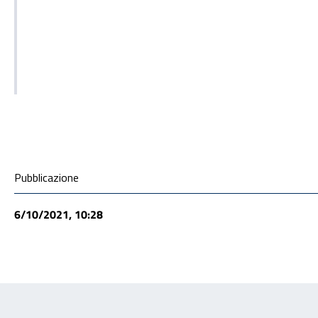
Condivisione social
Pubblicazione
6/10/2021, 10:28
Feedback