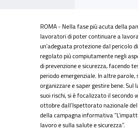
Lavoro agile: opportunità e sfi
ROMA - Nella fase più acuta della pan
lavoratori di poter continuare a lavor
un’adeguata protezione dal pericolo d
regolato più compiutamente negli aspett
di prevenzione e sicurezza, facendo t
periodo emergenziale. In altre parole, 
organizzare e saper gestire bene. Sul la
suoi rischi, si è focalizzato il second
ottobre dall’Ispettorato nazionale del l
della campagna informativa “L’impatt
lavoro e sulla salute e sicurezza”.