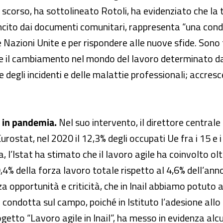
corso, ha sottolineato Rotoli, ha evidenziato che la tu
 sancito dai documenti comunitari, rappresenta “una co
le Nazioni Unite e per rispondere alle nuove sfide. Sono t
e il cambiamento nel mondo del lavoro determinato dall
degli incidenti e delle malattie professionali; accresc
sa in pandemia.
Nel suo intervento, il direttore centrale 
Eurostat, nel 2020 il 12,3% degli occupati Ue fra i 15 e
, l’Istat ha stimato che il lavoro agile ha coinvolto olt
% della forza lavoro totale rispetto al 4,6% dell’anno
a opportunità e criticità, che in Inail abbiamo potuto 
 condotta sul campo, poiché in Istituto l’adesione allo
getto “Lavoro agile in Inail”, ha messo in evidenza alcuni