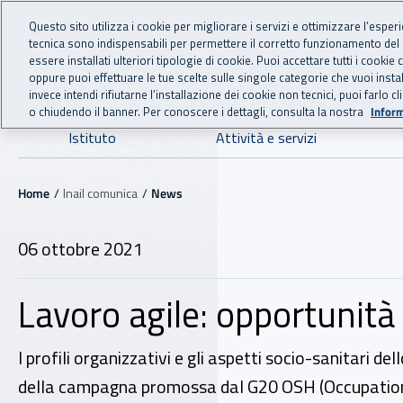
For international visitors
Vai al menu principale
Vai al contenuto principale
Questo sito utilizza i cookie per migliorare i servizi e ottimizzare l’esper
tecnica sono indispensabili per permettere il corretto funzionamento del
INAIL - Istituto Nazionale
essere installati ulteriori tipologie di cookie. Puoi accettare tutti i cook
oppure puoi effettuare le tue scelte sulle singole categorie che vuoi ins
invece intendi rifiutarne l’installazione dei cookie non tecnici, puoi farl
o chiudendo il banner. Per conoscere i dettagli, consulta la nostra
Inform
Navigazione principale
Istituto
Attività e servizi
Navigazione - Ti trovi in:
Home
Inail comunica
News
06 ottobre 2021
Lavoro agile: opportunità
I profili organizzativi e gli aspetti socio-sanitari 
della campagna promossa dal G20 OSH (Occupation