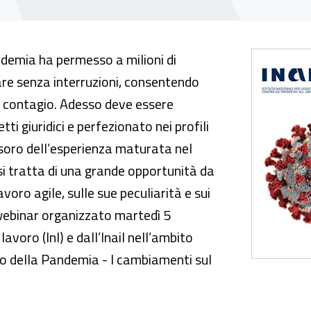
de per il post emergenza
demia ha permesso a milioni di
are senza interruzioni, consentendo
i contagio. Adesso deve essere
i giuridici e perfezionato nei profili
esoro dell’esperienza maturata nel
si tratta di una grande opportunità da
voro agile, sulle sue peculiarità e sui
o webinar organizzato martedì 5
avoro (Inl) e dall’Inail nell’ambito
o della Pandemia - I cambiamenti sul