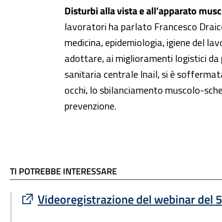
Disturbi alla vista e all’apparato musc
lavoratori ha parlato Francesco Draicch
medicina, epidemiologia, igiene del lav
adottare, ai miglioramenti logistici da
sanitaria centrale Inail, si è soffermat
occhi, lo sbilanciamento muscolo-schele
prevenzione.
TI POTREBBE INTERESSARE
TI POTREBBE INTERESSARE
Sito esterno : apre una nuova finestra
Videoregistrazione del webinar del 