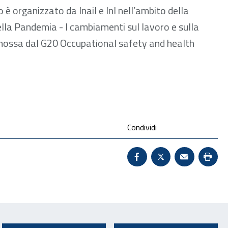
 è organizzato da Inail e Inl nell’ambito della
la Pandemia - I cambiamenti sul lavoro e sulla
omossa dal G20 Occupational safety and health
Condividi
Condividi su Facebook 
X - Sito esterno 
Invio Mail:
Stam