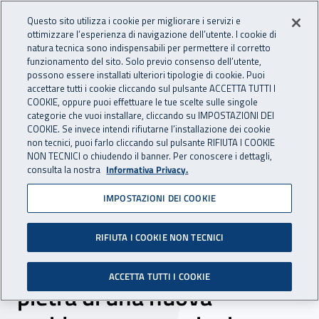
Accedi ai servizi online
For international visitors
Vai al menu principale
Vai al contenuto principale
Questo sito utilizza i cookie per migliorare i servizi e
ottimizzare l’esperienza di navigazione dell’utente. I cookie di
INAIL - Istituto Nazionale per 
natura tecnica sono indispensabili per permettere il corretto
Apri cerca
Apr
funzionamento del sito. Solo previo consenso dell’utente,
possono essere installati ulteriori tipologie di cookie. Puoi
Navigazione principale
accettare tutti i cookie cliccando sul pulsante ACCETTA TUTTI I
COOKIE, oppure puoi effettuare le tue scelte sulle singole
Navigazione - Ti trovi in:
Home
Inail comunica
News
categorie che vuoi installare, cliccando su IMPOSTAZIONI DEI
COOKIE. Se invece intendi rifiutarne l’installazione dei cookie
non tecnici, puoi farlo cliccando sul pulsante RIFIUTA I COOKIE
NON TECNICI o chiudendo il banner. Per conoscere i dettagli,
22 ottobre 2021
consulta la nostra
Informativa Privacy.
IMPOSTAZIONI DEI COOKIE
Iniziative immobiliari Inail
di elevata utilità sociale, a
RIFIUTA I COOKIE NON TECNICI
Parma posata la prima
ACCETTA TUTTI I COOKIE
pietra di una nuova