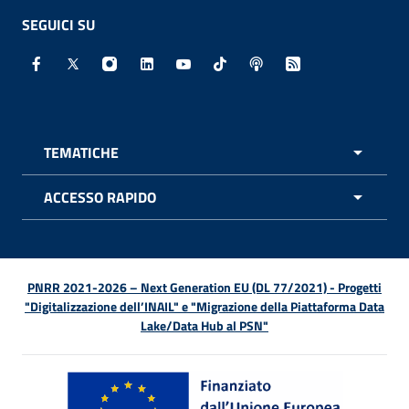
SEGUICI SU
Facebook - Sito esterno - Apertura in nuova finestra
X - Sito esterno - Apertura in nuova finestra
Instagram - Sito esterno - Apertura in nuo
Linkedin - Sito esterno - Apertura in 
Youtube - Sito esterno - Apertur
TikTok - Sito esterno - Ape
Spreaker - Sito estern
Feed RSS - Apert
TEMATICHE
APRI 
ACCESSO RAPIDO
APRI 
PNRR 2021-2026 – Next Generation EU (DL 77/2021) - Progetti
"Digitalizzazione dell’INAIL" e "Migrazione della Piattaforma Data
Lake/Data Hub al PSN"