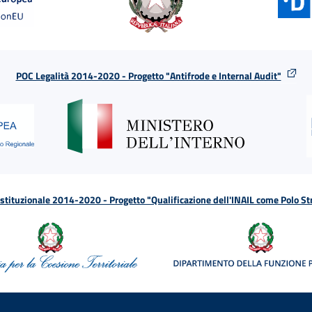
POC Legalità 2014-2020 - Progetto "Antifrode e Internal Audit"
tituzionale 2014-2020 - Progetto "Qualificazione dell'INAIL come Polo St