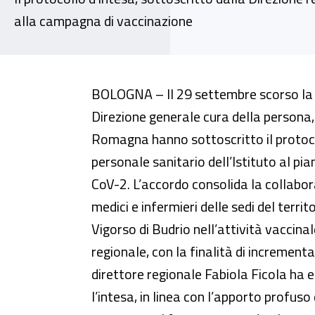
alla campagna di vaccinazione
Emilia Romagna, siglato l’accord
BOLOGNA – Il 29 settembre scorso la Di
Direzione generale cura della persona,
Romagna hanno sottoscritto il protoco
personale sanitario dell’Istituto al pi
CoV-2. L’accordo consolida la collabora
medici e infermieri delle sedi del territ
Vigorso di Budrio nell’attività vaccinal
regionale, con la finalità di increment
direttore regionale Fabiola Ficola ha 
l’intesa, in linea con l’apporto profuso d