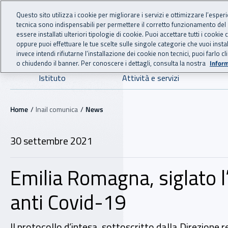
For international visitors
Vai al menu principale
Vai al contenuto principale
Questo sito utilizza i cookie per migliorare i servizi e ottimizzare l’esper
tecnica sono indispensabili per permettere il corretto funzionamento del
INAIL - Istituto Nazionale
essere installati ulteriori tipologie di cookie. Puoi accettare tutti i cook
oppure puoi effettuare le tue scelte sulle singole categorie che vuoi ins
invece intendi rifiutarne l’installazione dei cookie non tecnici, puoi farl
o chiudendo il banner. Per conoscere i dettagli, consulta la nostra
Inform
Navigazione principale
Istituto
Attività e servizi
Navigazione - Ti trovi in:
Home
Inail comunica
News
30 settembre 2021
Emilia Romagna, siglato l’
anti Covid-19
Il protocollo d’intesa, sottoscritto dalla Direzione