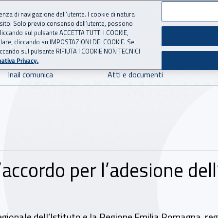
ienza di navigazione dell’utente. I cookie di natura
 sito. Solo previo consenso dell’utente, possono
 per l'Assicurazione contro 
ie cliccando sul pulsante ACCETTA TUTTI I COOKIE,
tallare, cliccando su IMPOSTAZIONI DEI COOKIE. Se
o cliccando sul pulsante RIFIUTA I COOKIE NON TECNICI
ativa Privacy.
Inail comunica
Atti e documenti
accordo per l’adesione dell’
 regionale dell’Istituto e la Regione Emilia Romagna, r