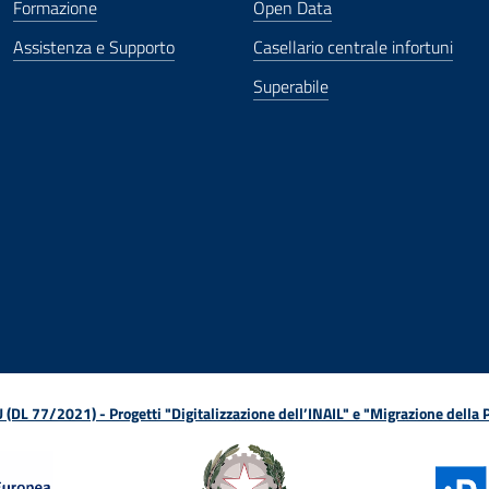
Formazione
Open Data
Assistenza e Supporto
Casellario centrale infortuni
Superabile
ova finestra
in nuova finestra
tura in nuova finestra
 Apertura in nuova finestra
sterno - Apertura in nuova finestra
Apertura nella stessa finestra
L 77/2021) - Progetti "Digitalizzazione dell’INAIL" e "Migrazione della