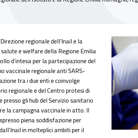
o per l’adesione dell’Inail al piano vaccinal
rezione regionale dell’Inail e la
 salute e welfare della Regione Emilia
llo d’intesa per la partecipazione del
ano vaccinale regionale anti SARS-
zione tra i due enti e coinvolge
orio regionale e del Centro protesi di
e presso gli hub del Servizio sanitario
are la campagna vaccinale in atto. Il
espresso piena soddisfazione per
all’Inail in molteplici ambiti per il