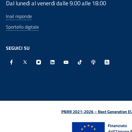
Dal lunedì al venerdì dalle 9.00 alle 18.00
Inail risponde
Sportello digitale
SEGUICI SU
Facebook - Sito esterno - Apertura in nuova finestra
X - Sito esterno - Apertura in nuova finestra
Instagram - Sito esterno - Apertura in nu
Linkedin - Sito esterno - Apertura 
Youtube - Sito esterno - Aper
TikTok - Sito esterno -
Spreaker - Sito e
Feed RSS - 
PNRR 2021-2026 – Next Generation EU (D