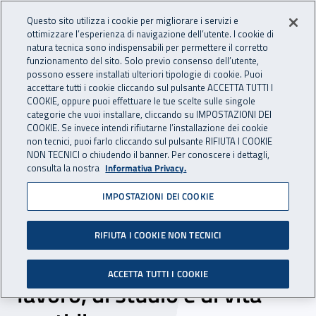
Accedi ai servizi online
For international visitors
Vai al menu principale
Vai al contenuto principale
Questo sito utilizza i cookie per migliorare i servizi e
ottimizzare l’esperienza di navigazione dell’utente. I cookie di
INAIL - Istituto Nazionale per 
natura tecnica sono indispensabili per permettere il corretto
Apri cerca
Apr
funzionamento del sito. Solo previo consenso dell’utente,
possono essere installati ulteriori tipologie di cookie. Puoi
Navigazione principale
accettare tutti i cookie cliccando sul pulsante ACCETTA TUTTI I
COOKIE, oppure puoi effettuare le tue scelte sulle singole
Navigazione - Ti trovi in:
Home
Inail comunica
News
categorie che vuoi installare, cliccando su IMPOSTAZIONI DEI
COOKIE. Se invece intendi rifiutarne l’installazione dei cookie
non tecnici, puoi farlo cliccando sul pulsante RIFIUTA I COOKIE
NON TECNICI o chiudendo il banner. Per conoscere i dettagli,
21 settembre 2021
consulta la nostra
Informativa Privacy.
IMPOSTAZIONI DEI COOKIE
Piemonte, siglato accordo
per la promozione della
RIFIUTA I COOKIE NON TECNICI
sicurezza nei luoghi di
ACCETTA TUTTI I COOKIE
lavoro, di studio e di vita