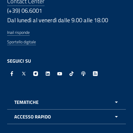
Contact Center
(+39) 06.6001
Dal lunedì al venerdì dalle 9.00 alle 18.00
Inail risponde
Sportello digitale
SEGUICI SU
Facebook - Sito esterno - Apertura in nuova finestra
X - Sito esterno - Apertura in nuova finestra
Instagram - Sito esterno - Apertura in nuo
Linkedin - Sito esterno - Apertura in 
Youtube - Sito esterno - Apertur
TikTok - Sito esterno - Ape
Spreaker - Sito estern
Feed RSS - Apert
TEMATICHE
APRI 
ACCESSO RAPIDO
APRI 