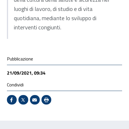
luoghi di lavoro, di studio e di vita
quotidiana, mediante lo sviluppo di
interventi congiunti.
Condivisione social
Pubblicazione
21/09/2021, 09:34
Condividi
Condividi su Facebook - Sito esterno - Apertura in 
X - Sito esterno - Apertura in nuova finestra
Invio Mail: apre il programma di posta el
Stampa pagina: scelta meno ecologic
Feedback