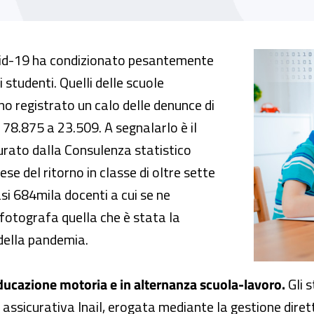
li infortuni a scuola al tempo della DaD
id-19 ha condizionato pesantemente
 studenti. Quelli delle scuole
nno registrato un calo delle denunce di
 78.875 a 23.509. A segnalarlo è il
urato dalla Consulenza statistico
ese del ritorno in classe di oltre sette
asi 684mila docenti a cui se ne
fotografa quella che è stata la
 della pandemia.
 educazione motoria e in alternanza scuola-lavoro.
Gli s
assicurativa Inail, erogata mediante la gestione dirett