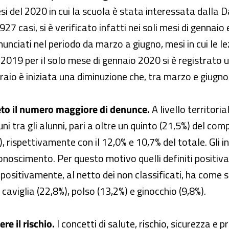
 del 2020 in cui la scuola è stata interessata dalla Da
927 casi, si è verificato infatti nei soli mesi di gennaio
nunciati nel periodo da marzo a giugno, mesi in cui le l
 2019 per il solo mese di gennaio 2020 si è registrato 
braio è iniziata una diminuzione che, tra marzo e giugn
to il numero maggiore di denunce.
A livello territori
uni tra gli alunni, pari a oltre un quinto (21,5%) del co
rispettivamente con il 12,0% e 10,7% del totale. Gli in
conoscimento. Per questo motivo quelli definiti positi
i positivamente, al netto dei non classificati, ha come se
 caviglia (22,8%), polso (13,2%) e ginocchio (9,8%).
e il rischio.
I concetti di salute, rischio, sicurezza e