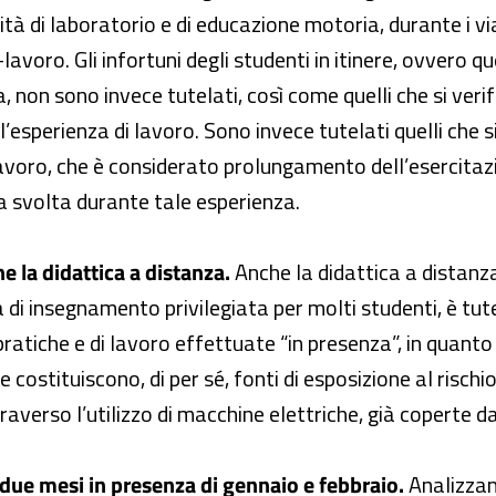
vità di laboratorio e di educazione motoria, durante i v
-lavoro. Gli infortuni degli studenti in itinere, ovvero qu
a, non sono invece tutelati, così come quelli che si veri
 l’esperienza di lavoro. Sono invece tutelati quelli che si
lavoro, che è considerato prolungamento dell’esercitazio
tta svolta durante tale esperienza.
e la didattica a distanza.
Anche la didattica a distanza
di insegnamento privilegiata per molti studenti, è tute
pratiche e di lavoro effettuate “in presenza”, in quanto 
che costituiscono, di per sé, fonti di esposizione al ris
averso l’utilizzo di macchine elettriche, già coperte da
i due mesi in presenza di gennaio e febbraio.
Analizzan