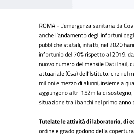
Nel nuovo numero di Dati Inail g
ROMA - L’emergenza sanitaria da Cov
anche l’andamento degli infortuni degli
pubbliche statali, infatti, nel 2020 ha
infortunio del 70% rispetto al 2019, da
nuovo numero del mensile Dati Inail, c
attuariale (Csa) dell’Istituto, che nel m
milioni e mezzo di alunni, insieme a qu
aggiungono altri 152mila di sostegno, 
situazione tra i banchi nel primo anno
Tutelate le attività di laboratorio, di
ordine e grado godono della copertura 