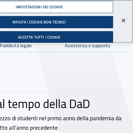
Accedi ai servizi online
IMPOSTAZIONI DEI COOKIE
gli Infortuni sul Lavoro
RIFIUTA I COOKIE NON TECNICI
Facebook - Sito esterno - Apertura in nuova finestra
X - Sito esterno - Apertura in nuova finestra
Instagram - Sito esterno - Apertura in 
Linkedin - Sito esterno - Apertur
Youtube - Sito esterno - A
Tiktok - Sito estern
Spreaker - Si
Feed R
in:
tutto INAIL.it
Avvia r
ACCETTA TUTTI I COOKIE
Dove cercare:
Pubblicità legale
Assistenza e supporto
 al tempo della DaD
 mezzo di studenti nel primo anno della pandemia da
petto all’anno precedente