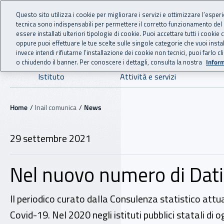
For international visitors
Vai al menu principale
Vai al contenuto principale
Questo sito utilizza i cookie per migliorare i servizi e ottimizzare l’esper
tecnica sono indispensabili per permettere il corretto funzionamento del
INAIL - Istituto Nazionale
essere installati ulteriori tipologie di cookie. Puoi accettare tutti i cook
oppure puoi effettuare le tue scelte sulle singole categorie che vuoi ins
invece intendi rifiutarne l’installazione dei cookie non tecnici, puoi farl
o chiudendo il banner. Per conoscere i dettagli, consulta la nostra
Inform
Navigazione principale
Istituto
Attività e servizi
Navigazione - Ti trovi in:
Home
Inail comunica
News
29 settembre 2021
Nel nuovo numero di Dati I
Il periodico curato dalla Consulenza statistico attu
Covid-19. Nel 2020 negli istituti pubblici statali di