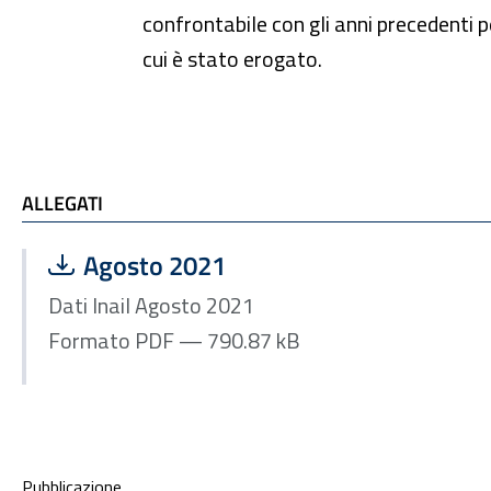
confrontabile con gli anni precedenti 
cui è stato erogato.
ALLEGATI
ALLEGATI
Scarica file:
Formato PDF — Dimensione 790.87 kB
Agosto 2021
Dati Inail Agosto 2021
Formato PDF — 790.87 kB
Condivisione social
Pubblicazione