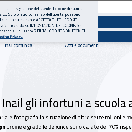
ienza di navigazione dell’utente. I cookie di natura
 sito. Solo previo consenso dell’utente, possono
 per l'Assicurazione contro 
ie cliccando sul pulsante ACCETTA TUTTI I COOKIE,
tallare, cliccando su IMPOSTAZIONI DEI COOKIE. Se
o cliccando sul pulsante RIFIUTA I COOKIE NON TECNICI
ativa Privacy.
Inail comunica
Atti e documenti
nail gli infortuni a scuola
ariale fotografa la situazione di oltre sette milioni e
 ogni ordine e grado le denunce sono calate del 70% ris