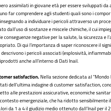
ro assimilati in giovane età per essere sviluppati da ad
uno far comprendere agli studenti quali sono i compor
 insegnando a individuare i pericoli attraverso un proce
o dall’uso di sostanze e miscele chimiche, il cui impi
e conseguenze negative per la salute, la sicurezza e l’
priato. Di qui l’importanza di saper riconoscere il sig
 descrivono i pericoli associati (esplosività, infiammabili
prodotti anche all’interno di Dati Inail.
stomer satisfaction.
Nella sezione dedicata al “Mondo Ina
ultati dell’ultima indagine di customer satisfaction, c
petto alle prestazioni assicurative, economiche sanitarie
l contesto emergenziale, che ha ridotto sensibilmente il 
ori da 1 a 4 il giudizio medio ottenuto dall’Inail per il 