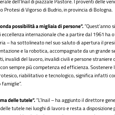
rale dell’Inail di piazzale Pastore. I proventi delle ven
ro Protesi di Vigorso di Budrio, in provincia di Bologna.
nda possibilità a migliaia di persone”.
“Quest’anno si 
i eccellenza internazionale che a partire dal 1961 ha o
ria – ha sottolineato nel suo saluto di apertura il pres
imentazione e la robotica, accompagnate da un grande s
 invalidi del lavoro, invalidi civili e persone straniere 
con sempre più competenza ed efficienza. Sostenere la
tesico, riabilitativo e tecnologico, significa infatti c
 famiglie”.
ma delle tutele”.
“L’Inail – ha aggiunto il direttore gen
lle tutele nei luoghi di lavoro e resta a disposizione 