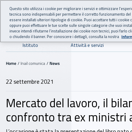
For international visitors
Vai al menu principale
Vai al contenuto principale
Questo sito utilizza i cookie per migliorare i servizi e ottimizzare l’esper
tecnica sono indispensabili per permettere il corretto funzionamento del
INAIL - Istituto Nazionale
essere installati ulteriori tipologie di cookie. Puoi accettare tutti i cook
oppure puoi effettuare le tue scelte sulle singole categorie che vuoi ins
invece intendi rifiutarne l’installazione dei cookie non tecnici, puoi farl
o chiudendo il banner. Per conoscere i dettagli, consulta la nostra
Inform
Navigazione principale
Istituto
Attività e servizi
Navigazione - Ti trovi in:
Home
Inail comunica
News
22 settembre 2021
Mercato del lavoro, il bila
confronto tra ex ministri al
L’occasione è stata la presentazione del libro nato 