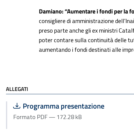
Damiano: “Aumentare i fondi per la fo
consigliere di amministrazione dell’Ina
preso parte anche gli ex ministri Catal
poter contare sulla continuità delle tut
aumentando i fondi destinati alle impr
ALLEGATI
ALLEGATI
Scarica file:
Formato PDF — Dimensione 172.28 kB
Programma presentazione
Formato PDF — 172.28 kB