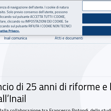
ienza di navigazione dell’utente. I cookie di natura
 sito. Solo previo consenso dell’utente, possono
 per l'Assicurazione contro 
ie cliccando sul pulsante ACCETTA TUTTI I COOKIE,
tallare, cliccando su IMPOSTAZIONI DEI COOKIE. Se
o cliccando sul pulsante RIFIUTA I COOKIE NON TECNICI
ativa Privacy.
Inail comunica
Atti e documenti
ncio di 25 anni di riforme e 
l’Inail
dalla collaborazione tra Francesco Rotondi, dello studi