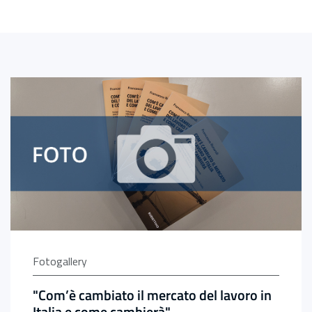
'Inail una tavola rotonda tra ex-ministri
Fotogallery
"Com’è cambiato il mercato del lavoro in
Italia e come cambierà"