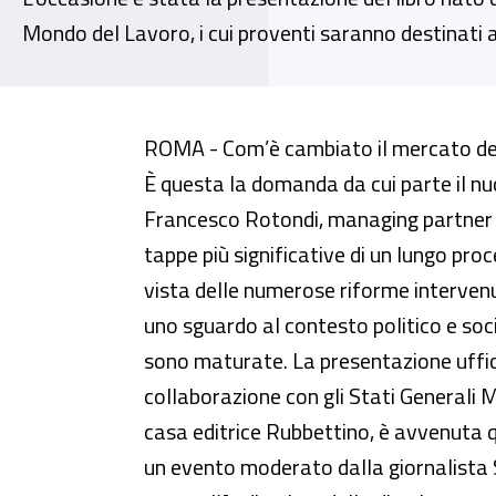
Mondo del Lavoro, i cui proventi saranno destinati al
Mercato del lavoro, il bilancio d
ROMA - Com’è cambiato il mercato del l
È questa la domanda da cui parte il nu
Francesco Rotondi, managing partner d
tappe più significative di un lungo pr
vista delle numerose riforme intervenu
uno sguardo al contesto politico e soci
sono maturate. La presentazione uffic
collaborazione con gli Stati Generali 
casa editrice Rubbettino, è avvenuta 
un evento moderato dalla giornalista 