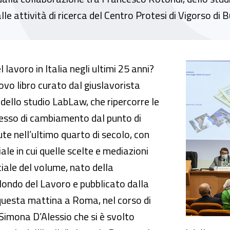
le attività di ricerca del Centro Protesi di Vigorso di 
i 25 anni di riforme e le sfide del futuro in un
avoro in Italia negli ultimi 25 anni?
ovo libro curato dal giuslavorista
ello studio LabLaw, che ripercorre le
ocesso di cambiamento dal punto di
te nell’ultimo quarto di secolo, con
ale in cui quelle scelte e mediazioni
iale del volume, nato della
Mondo del Lavoro e pubblicato dalla
questa mattina a Roma, nel corso di
Simona D’Alessio che si è svolto