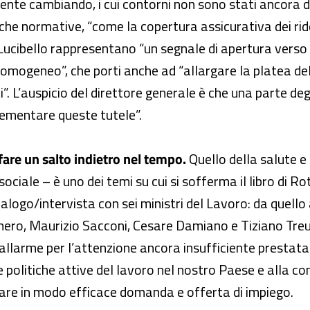
nte cambiando, i cui contorni non sono stati ancora de
che normative, “come la copertura assicurativa dei ride
er Lucibello rappresentano “un segnale di apertura ver
 omogeneo”, che porti anche ad “allargare la platea dell’
. L’auspicio del direttore generale è che una parte degli
lementare queste tutele”.
fare un salto indietro nel tempo.
Quello della salute e 
sociale – è uno dei temi su cui si sofferma il libro di R
logo/intervista con sei ministri del Lavoro: da quello
ero, Maurizio Sacconi, Cesare Damiano e Tiziano Treu. 
allarme per l’attenzione ancora insufficiente prestata 
 politiche attive del lavoro nel nostro Paese e alla co
ciare in modo efficace domanda e offerta di impiego.