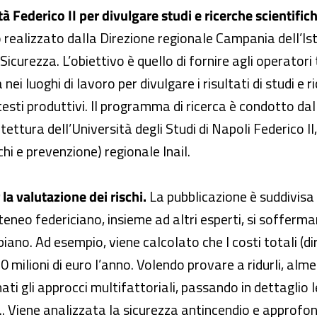
 Federico II per divulgare studi e ricerche scientifich
o realizzato dalla Direzione regionale Campania dell’Ist
icurezza. L’obiettivo è quello di fornire agli operatori 
nei luoghi di lavoro per divulgare i risultati di studi e
ontesti produttivi. Il programma di ricerca è condotto d
ettura dell’Università degli Studi di Napoli Federico II
i e prevenzione) regionale Inail.
la valutazione dei rischi.
La pubblicazione è suddivisa i
l’ateneo federiciano, insieme ad altri esperti, si soffer
ano. Ad esempio, viene calcolato che I costi totali (diret
milioni di euro l’anno. Volendo provare a ridurli, alme
ti gli approcci multifattoriali, passando in dettaglio 
 Viene analizzata la sicurezza antincendio e approfondi