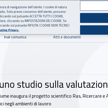
ienza di navigazione dell’utente. I cookie di natura
 sito. Solo previo consenso dell’utente, possono
 per l'Assicurazione contro 
ie cliccando sul pulsante ACCETTA TUTTI I COOKIE,
tallare, cliccando su IMPOSTAZIONI DEI COOKIE. Se
o cliccando sul pulsante RIFIUTA I COOKIE NON TECNICI
ativa Privacy.
Inail comunica
Atti e documenti
 uno studio sulla valutazion
ume inaugura il progetto scientifico Ras, Ricercare e Ap
ci negli ambienti di lavoro