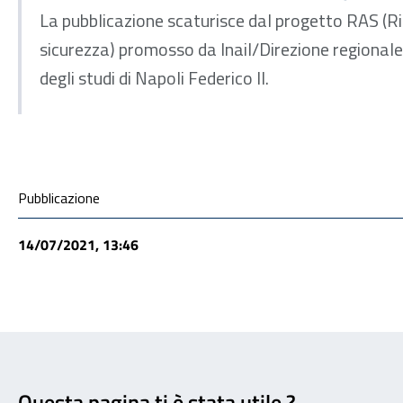
La pubblicazione scaturisce dal progetto RAS (Ri
sicurezza) promosso da Inail/Direzione regionale
degli studi di Napoli Federico II.
Condivisione social
Pubblicazione
14/07/2021, 13:46
Feedback
Questa pagina ti è stata utile ?