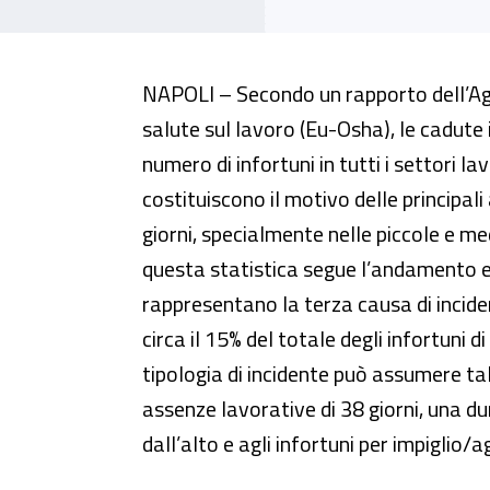
Cadute in piano, dall’Inail uno s
NAPOLI – Secondo un rapporto dell’Age
salute sul lavoro (Eu-Osha), le cadute
numero di infortuni in tutti i settori lavo
costituiscono il motivo delle principali
giorni, specialmente nelle piccole e m
questa statistica segue l’andamento e
rappresentano la terza causa di inciden
circa il 15% del totale degli infortuni 
tipologia di incidente può assumere t
assenze lavorative di 38 giorni, una d
dall’alto e agli infortuni per impiglio/