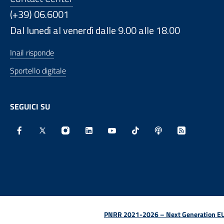
(+39) 06.6001
Dal lunedì al venerdì dalle 9.00 alle 18.00
Inail risponde
Sportello digitale
SEGUICI SU
Facebook - Sito esterno - Apertura in nuova finestra
X - Sito esterno - Apertura in nuova finestra
Instagram - Sito esterno - Apertura in nu
Linkedin - Sito esterno - Apertura 
Youtube - Sito esterno - Aper
TikTok - Sito esterno -
Spreaker - Sito e
Feed RSS - 
PNRR 2021-2026 – Next Generation EU (D