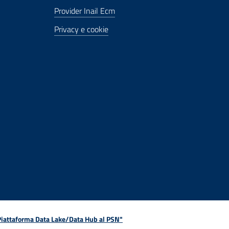
Provider Inail Ecm
Privacy e cookie
 Piattaforma Data Lake/Data Hub al PSN"