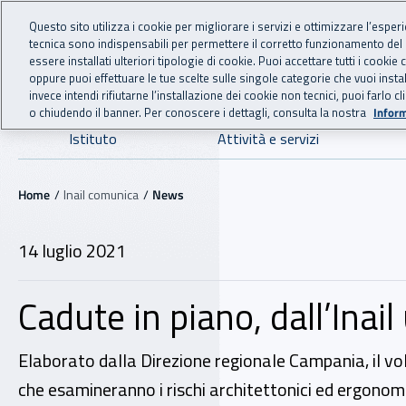
For international visitors
Vai al menu principale
Vai al contenuto principale
Questo sito utilizza i cookie per migliorare i servizi e ottimizzare l’esper
tecnica sono indispensabili per permettere il corretto funzionamento del
INAIL - Istituto Nazionale
essere installati ulteriori tipologie di cookie. Puoi accettare tutti i cook
oppure puoi effettuare le tue scelte sulle singole categorie che vuoi ins
invece intendi rifiutarne l’installazione dei cookie non tecnici, puoi farl
o chiudendo il banner. Per conoscere i dettagli, consulta la nostra
Inform
Navigazione principale
Istituto
Attività e servizi
Navigazione - Ti trovi in:
Home
Inail comunica
News
14 luglio 2021
Cadute in piano, dall’Inail
Elaborato dalla Direzione regionale Campania, il vol
che esamineranno i rischi architettonici ed ergonomi