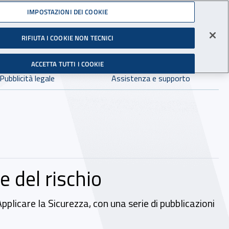
Accedi ai servizi online
IMPOSTAZIONI DEI COOKIE
gli Infortuni sul Lavoro
RIFIUTA I COOKIE NON TECNICI
Facebook - Sito esterno - Apertura in nuova finestra
X - Sito esterno - Apertura in nuova finestra
Instagram - Sito esterno - Apertura in 
Linkedin - Sito esterno - Apertur
Youtube - Sito esterno - A
Tiktok - Sito estern
Spreaker - Si
Feed R
in:
tutto INAIL.it
Avvia r
ACCETTA TUTTI I COOKIE
Dove cercare:
Pubblicità legale
Assistenza e supporto
e del rischio
plicare la Sicurezza, con una serie di pubblicazioni