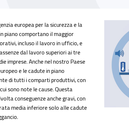
tudio sulla valutazione del rischio
nzia europea per la sicurezza e la
 in piano comportano il maggior
rativi, incluso il lavoro in ufficio, e
 assenze dal lavoro superiori ai tre
edie imprese. Anche nel nostro Paese
uropeo e le cadute in piano
te di tutti i comparti produttivi, con
di cui sono note le cause. Questa
alvolta conseguenze anche gravi, con
urata media inferiore solo alle cadute
aggancio.