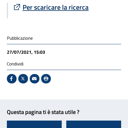
Sito esterno : apre una nuova finestra
Per scaricare la ricerca
Condivisione social
Pubblicazione
27/07/2021, 15:03
Condividi
Condividi su Facebook - Sito esterno - Apertura in 
X - Sito esterno - Apertura in nuova finestra
Invio Mail: apre il programma di posta el
Stampa pagina: scelta meno ecologic
Feedback
Questa pagina ti è stata utile ?