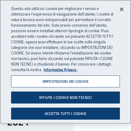
Accedi ai servizi online
For international visitors
Vai al menu principale
Vai al contenuto principale
Questo sito utilizza i cookie per migliorare i servizi e
ottimizzare l’esperienza di navigazione dell’utente. I cookie di
INAIL - Istituto Nazionale per 
natura tecnica sono indispensabili per permettere il corretto
Apri cerca
Apr
funzionamento del sito. Solo previo consenso dell’utente,
possono essere installati ulteriori tipologie di cookie. Puoi
Navigazione principale
accettare tutti i cookie cliccando sul pulsante ACCETTA TUTTI I
COOKIE, oppure puoi effettuare le tue scelte sulle singole
Navigazione - Ti trovi in:
Home
Inail comunica
News
categorie che vuoi installare, cliccando su IMPOSTAZIONI DEI
COOKIE. Se invece intendi rifiutarne l’installazione dei cookie
non tecnici, puoi farlo cliccando sul pulsante RIFIUTA I COOKIE
NON TECNICI o chiudendo il banner. Per conoscere i dettagli,
27 luglio 2021
consulta la nostra
Informativa Privacy.
IMPOSTAZIONI DEI COOKIE
“100 Italian Life Sciences
Stories”, il Centro Protesi
RIFIUTA I COOKIE NON TECNICI
Inail presente nel Rapporto
ACCETTA TUTTI I COOKIE
2021