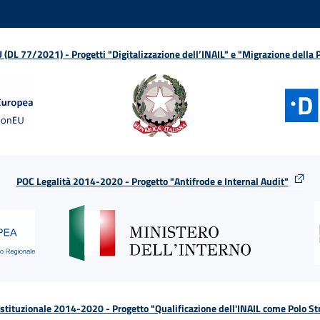
L 77/2021) - Progetti "Digitalizzazione dell’INAIL" e "Migrazione della
POC Legalità 2014-2020 - Progetto "Antifrode e Internal Audit"
tituzionale 2014-2020 - Progetto "Qualificazione dell'INAIL come Polo St