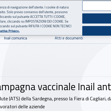
ienza di navigazione dell’utente. I cookie di natura
 sito. Solo previo consenso dell’utente, possono
 per l'Assicurazione contro 
ie cliccando sul pulsante ACCETTA TUTTI I COOKIE,
tallare, cliccando su IMPOSTAZIONI DEI COOKIE. Se
o cliccando sul pulsante RIFIUTA I COOKIE NON TECNICI
ativa Privacy.
Inail comunica
Atti e documenti
campagna vaccinale Inail a
alute (ATS) della Sardegna, presso la Fiera di Cagliari,
avoratori delle aziende