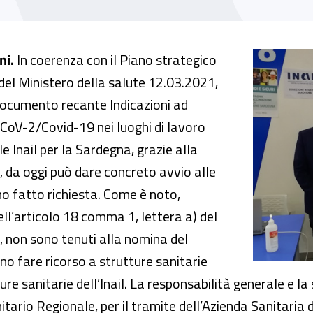
na vaccinale Inail anti SARS-CoV-2
ni.
In coerenza con il Piano strategico
o del Ministero della salute 12.03.2021,
 documento recante Indicazioni ad
-CoV-2/Covid-19 nei luoghi di lavoro
le Inail per la Sardegna, grazie alla
, da oggi può dare concreto avvio alle
no fatto richiesta. Come è noto,
 dell’articolo 18 comma 1, lettera a) del
1, non sono tenuti alla nomina del
 fare ricorso a strutture sanitarie
ure sanitarie dell’Inail. La responsabilità generale e la
tario Regionale, per il tramite dell’Azienda Sanitaria d