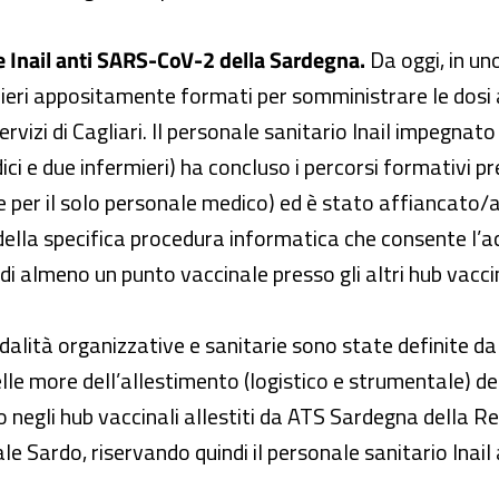
e Inail anti SARS-CoV-2 della Sardegna.
Da oggi, in uno
rmieri appositamente formati per somministrare le dosi 
ervizi di Cagliari. Il personale sanitario Inail impegnat
ici e due infermieri) ha concluso i percorsi formativi p
 ore per il solo personale medico) ed è stato affiancato
o della specifica procedura informatica che consente l’
 di almeno un punto vaccinale presso gli altri hub vacci
alità organizzative e sanitarie sono state definite dal
 more dell’allestimento (logistico e strumentale) dei pu
o negli hub vaccinali allestiti da ATS Sardegna della Re
ale Sardo, riservando quindi il personale sanitario Inail 