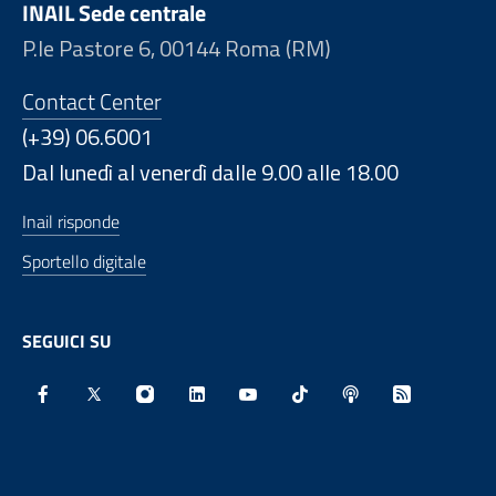
INAIL Sede centrale
P.le Pastore 6, 00144 Roma (RM)
Contact Center
(+39) 06.6001
Dal lunedì al venerdì dalle 9.00 alle 18.00
Inail risponde
Sportello digitale
SEGUICI SU
Facebook - Sito esterno - Apertura in nuova finestra
X - Sito esterno - Apertura in nuova finestra
Instagram - Sito esterno - Apertura in nu
Linkedin - Sito esterno - Apertura 
Youtube - Sito esterno - Aper
TikTok - Sito esterno -
Spreaker - Sito e
Feed RSS - 