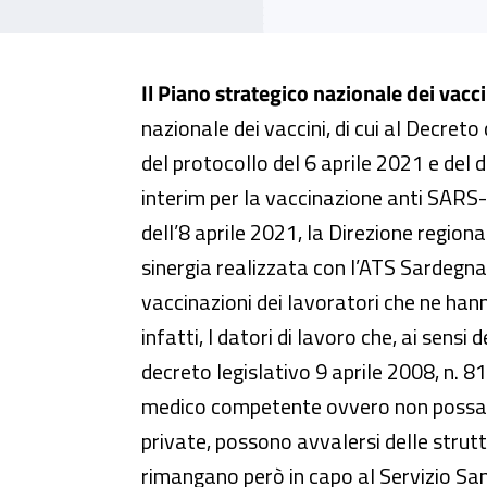
Avvio in Sardegna della campag
Il Piano strategico nazionale dei vacci
nazionale dei vaccini, di cui al Decret
del protocollo del 6 aprile 2021 e del
interim per la vaccinazione anti SARS
dell’8 aprile 2021, la Direzione regiona
sinergia realizzata con l’ATS Sardegna
vaccinazioni dei lavoratori che ne han
infatti, I datori di lavoro che, ai sensi
decreto legislativo 9 aprile 2008, n. 8
medico competente ovvero non possano
private, possono avvalersi delle strutt
rimangano però in capo al Servizio Sani