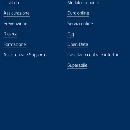
L'Istituto
Moduli e modelli
Assicurazione
Durc online
Prevenzione
Servizi online
Ricerca
Faq
Formazione
Open Data
Assistenza e Supporto
Casellario centrale infortuni
Superabile
ova finestra
in nuova finestra
tura in nuova finestra
 Apertura in nuova finestra
sterno - Apertura in nuova finestra
Apertura nella stessa finestra