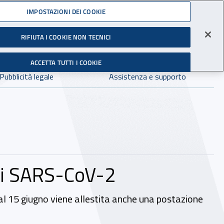
Accedi ai servizi online
IMPOSTAZIONI DEI COOKIE
gli Infortuni sul Lavoro
RIFIUTA I COOKIE NON TECNICI
Facebook - Sito esterno - Apertura in nuova finestra
X - Sito esterno - Apertura in nuova finestra
Instagram - Sito esterno - Apertura in 
Linkedin - Sito esterno - Apertur
Youtube - Sito esterno - A
Tiktok - Sito estern
Spreaker - Si
Feed R
in:
tutto INAIL.it
Avvia r
ACCETTA TUTTI I COOKIE
Dove cercare:
Pubblicità legale
Assistenza e supporto
nti SARS-CoV-2
 dal 15 giugno viene allestita anche una postazione