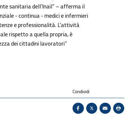
e sanitaria dell’Inail” – afferma il
iale - continua - medici e infermieri
enze e professionalità. L’attività
le rispetto a quella propria, è
zza dei cittadini lavoratori”
Condividi
Condividi su Facebook 
X - Sito esterno 
Invio Mail:
Stam