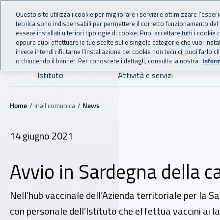
For international visitors
Vai al menu principale
Vai al contenuto principale
Questo sito utilizza i cookie per migliorare i servizi e ottimizzare l’esper
tecnica sono indispensabili per permettere il corretto funzionamento del
INAIL - Istituto Nazionale
essere installati ulteriori tipologie di cookie. Puoi accettare tutti i cook
oppure puoi effettuare le tue scelte sulle singole categorie che vuoi ins
invece intendi rifiutarne l’installazione dei cookie non tecnici, puoi farl
o chiudendo il banner. Per conoscere i dettagli, consulta la nostra
Inform
Navigazione principale
Istituto
Attività e servizi
Navigazione - Ti trovi in:
Home
Inail comunica
News
14 giugno 2021
Avvio in Sardegna della 
Nell’hub vaccinale dell’Azienda territoriale per la S
con personale dell’Istituto che effettua vaccini ai l