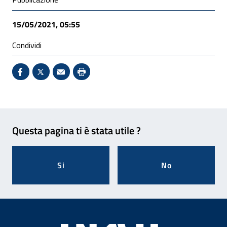
Condivisione social
15/05/2021, 05:55
Condividi
Condividi su Facebook - Sito esterno - Apertura in 
X - Sito esterno - Apertura in nuova finestra
Invio Mail: apre il programma di posta el
Stampa pagina: scelta meno ecologic
Feedback
Questa pagina ti è stata utile ?
Si
No