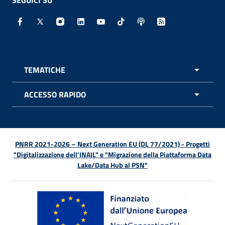
Facebook - Sito esterno - Apertura in nuova finestra
X - Sito esterno - Apertura in nuova finestra
Instagram - Sito esterno - Apertura in nuo
Linkedin - Sito esterno - Apertura in 
Youtube - Sito esterno - Apertur
TikTok - Sito esterno - Ape
Spreaker - Sito estern
Feed RSS - Apert
TEMATICHE
APRI 
ACCESSO RAPIDO
APRI 
PNRR 2021-2026 – Next Generation EU (DL 77/2021) - Progetti
"Digitalizzazione dell’INAIL" e "Migrazione della Piattaforma Data
Lake/Data Hub al PSN"