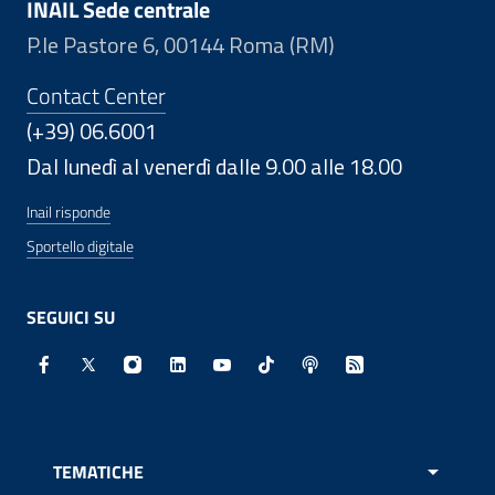
INAIL Sede centrale
P.le Pastore 6, 00144 Roma (RM)
Contact Center
(+39) 06.6001
Dal lunedì al venerdì dalle 9.00 alle 18.00
Inail risponde
Sportello digitale
SEGUICI SU
Facebook - Sito esterno - Apertura in nuova finestra
X - Sito esterno - Apertura in nuova finestra
Instagram - Sito esterno - Apertura in nuo
Linkedin - Sito esterno - Apertura in 
Youtube - Sito esterno - Apertur
TikTok - Sito esterno - Ape
Spreaker - Sito estern
Feed RSS - Apert
TEMATICHE
APRI 