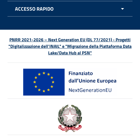
ACCESSO RAPIDO
APRI 
PNRR 2021-2026 – Next Generation EU (DL 77/2021) - Progetti
"Digitalizzazione dell’INAIL" e "Migrazione della Piattaforma Data
Lake/Data Hub al PSN"