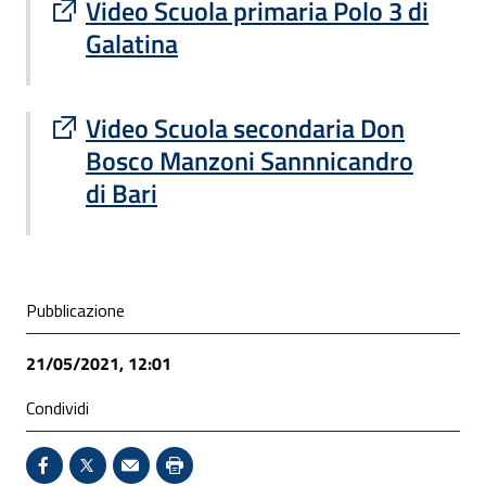
Sito esterno : apre una nuova finestra
Video Scuola primaria Polo 3 di
Galatina
Sito esterno : apre una nuova finestra
Video Scuola secondaria Don
Bosco Manzoni Sannnicandro
di Bari
Condivisione social
Pubblicazione
21/05/2021, 12:01
Condividi
Condividi su Facebook - Sito esterno - Apertura in 
X - Sito esterno - Apertura in nuova finestra
Invio Mail: apre il programma di posta el
Stampa pagina: scelta meno ecologic