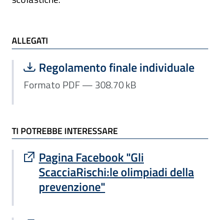
ALLEGATI e TI POTREBBE INTERESSARE
ALLEGATI
Scarica file:
Formato PDF — Dimensione 308.70 k
Regolamento finale individuale
Formato PDF — 308.70 kB
TI POTREBBE INTERESSARE
Sito esterno : apre una nuova finestra
Pagina Facebook "Gli
ScacciaRischi:le olimpiadi della
prevenzione"