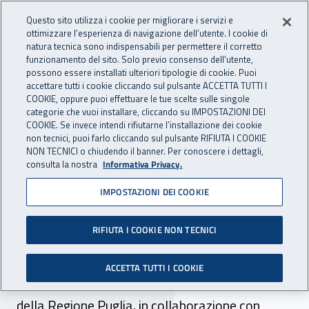
Accedi ai servizi online
For international visitors
Vai al menu principale
Vai al contenuto principale
Questo sito utilizza i cookie per migliorare i servizi e
ottimizzare l’esperienza di navigazione dell’utente. I cookie di
INAIL - Istituto Nazionale per 
natura tecnica sono indispensabili per permettere il corretto
Apri cerca
Apr
funzionamento del sito. Solo previo consenso dell’utente,
possono essere installati ulteriori tipologie di cookie. Puoi
Navigazione principale
accettare tutti i cookie cliccando sul pulsante ACCETTA TUTTI I
COOKIE, oppure puoi effettuare le tue scelte sulle singole
Navigazione - Ti trovi in:
Home
Inail comunica
News
categorie che vuoi installare, cliccando su IMPOSTAZIONI DEI
COOKIE. Se invece intendi rifiutarne l’installazione dei cookie
non tecnici, puoi farlo cliccando sul pulsante RIFIUTA I COOKIE
NON TECNICI o chiudendo il banner. Per conoscere i dettagli,
21 maggio 2021
consulta la nostra
Informativa Privacy.
IMPOSTAZIONI DEI COOKIE
Le Olimpiadi della
prevenzione verso le finali
RIFIUTA I COOKIE NON TECNICI
Il progetto promosso dall’Inail Puglia e
ACCETTA TUTTI I COOKIE
dall’Assessorato alla promozione della salute
della Regione Puglia, in collaborazione con