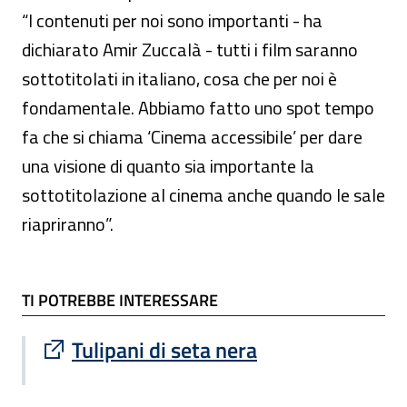
“I contenuti per noi sono importanti - ha
dichiarato Amir Zuccalà - tutti i film saranno
sottotitolati in italiano, cosa che per noi è
fondamentale. Abbiamo fatto uno spot tempo
fa che si chiama ‘Cinema accessibile’ per dare
una visione di quanto sia importante la
sottotitolazione al cinema anche quando le sale
riapriranno”.
TI POTREBBE INTERESSARE
TI POTREBBE INTERESSARE
Sito esterno : apre una nuova finestra
Tulipani di seta nera