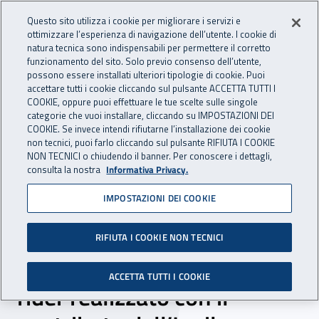
Accedi ai servizi online
For international visitors
Vai al menu principale
Vai al contenuto principale
Questo sito utilizza i cookie per migliorare i servizi e
ottimizzare l’esperienza di navigazione dell’utente. I cookie di
INAIL - Istituto Nazionale per 
natura tecnica sono indispensabili per permettere il corretto
Apri cerca
Apr
funzionamento del sito. Solo previo consenso dell’utente,
possono essere installati ulteriori tipologie di cookie. Puoi
Navigazione principale
accettare tutti i cookie cliccando sul pulsante ACCETTA TUTTI I
COOKIE, oppure puoi effettuare le tue scelte sulle singole
Navigazione - Ti trovi in:
Home
Inail comunica
News
categorie che vuoi installare, cliccando su IMPOSTAZIONI DEI
COOKIE. Se invece intendi rifiutarne l’installazione dei cookie
non tecnici, puoi farlo cliccando sul pulsante RIFIUTA I COOKIE
NON TECNICI o chiudendo il banner. Per conoscere i dettagli,
01 aprile 2021
consulta la nostra
Informativa Privacy.
IMPOSTAZIONI DEI COOKIE
Al Festival “Tulipani di seta
nera”, fuori concorso,
RIFIUTA I COOKIE NON TECNICI
“Distanza zero” il corto sui
ACCETTA TUTTI I COOKIE
rider realizzato con il