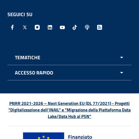
SEGUICI SU
Facebook - Sito esterno - Apertura in nuova finestra
X - Sito esterno - Apertura in nuova finestra
Instagram - Sito esterno - Apertura in nuo
Linkedin - Sito esterno - Apertura in 
Youtube - Sito esterno - Apertur
TikTok - Sito esterno - Ape
Spreaker - Sito estern
Feed RSS - Apert
TEMATICHE
APRI 
ACCESSO RAPIDO
APRI 
PNRR 2021-2026 – Next Generation EU (DL 77/2021) - Progetti
"Digitalizzazione dell’INAIL" e "Migrazione della Piattaforma Data
Lake/Data Hub al PSN"