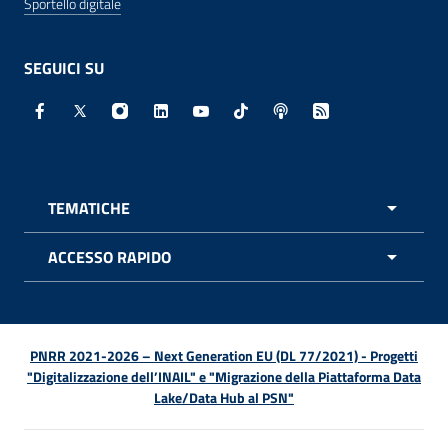
Sportello digitale
SEGUICI SU
Facebook - Sito esterno - Apertura in nuova finestra
X - Sito esterno - Apertura in nuova finestra
Instagram - Sito esterno - Apertura in nuo
Linkedin - Sito esterno - Apertura in 
Youtube - Sito esterno - Apertur
TikTok - Sito esterno - Ape
Spreaker - Sito estern
Feed RSS - Apert
TEMATICHE
APRI 
ACCESSO RAPIDO
APRI 
PNRR 2021-2026 – Next Generation EU (DL 77/2021) - Progetti
"Digitalizzazione dell’INAIL" e "Migrazione della Piattaforma Data
Lake/Data Hub al PSN"