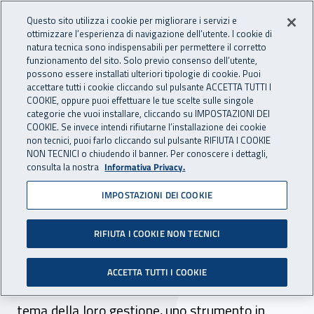
Accedi ai servizi online
For international visitors
Vai al menu principale
Vai al contenuto principale
Questo sito utilizza i cookie per migliorare i servizi e
ottimizzare l’esperienza di navigazione dell’utente. I cookie di
INAIL - Istituto Nazionale per 
natura tecnica sono indispensabili per permettere il corretto
Apri cerca
Apr
funzionamento del sito. Solo previo consenso dell’utente,
possono essere installati ulteriori tipologie di cookie. Puoi
Navigazione principale
accettare tutti i cookie cliccando sul pulsante ACCETTA TUTTI I
COOKIE, oppure puoi effettuare le tue scelte sulle singole
Navigazione - Ti trovi in:
Home
Inail comunica
News
categorie che vuoi installare, cliccando su IMPOSTAZIONI DEI
COOKIE. Se invece intendi rifiutarne l’installazione dei cookie
non tecnici, puoi farlo cliccando sul pulsante RIFIUTA I COOKIE
NON TECNICI o chiudendo il banner. Per conoscere i dettagli,
25 marzo 2021
consulta la nostra
Informativa Privacy.
IMPOSTAZIONI DEI COOKIE
Sicurezza sul lavoro, come
segnalare i near miss
RIFIUTA I COOKIE NON TECNICI
La pubblicazione, che si inserisce nella
ACCETTA TUTTI I COOKIE
collaborazione tra Inail e Utilitalia, affronta il
tema della loro gestione, uno strumento in