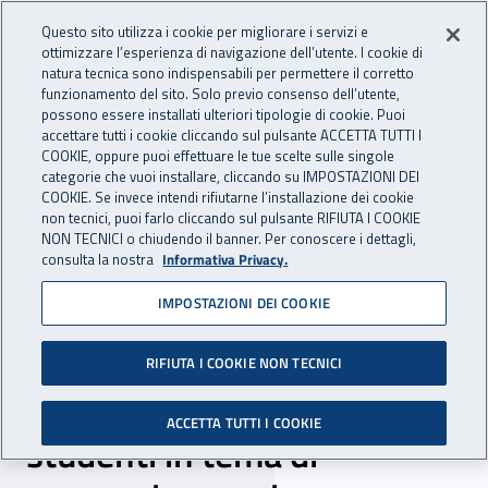
Accedi ai servizi online
For international visitors
Vai al menu principale
Vai al contenuto principale
Questo sito utilizza i cookie per migliorare i servizi e
ottimizzare l’esperienza di navigazione dell’utente. I cookie di
INAIL - Istituto Nazionale per 
natura tecnica sono indispensabili per permettere il corretto
Apri cerca
Apr
funzionamento del sito. Solo previo consenso dell’utente,
possono essere installati ulteriori tipologie di cookie. Puoi
Navigazione principale
accettare tutti i cookie cliccando sul pulsante ACCETTA TUTTI I
COOKIE, oppure puoi effettuare le tue scelte sulle singole
Navigazione - Ti trovi in:
Home
Inail comunica
News
categorie che vuoi installare, cliccando su IMPOSTAZIONI DEI
COOKIE. Se invece intendi rifiutarne l’installazione dei cookie
non tecnici, puoi farlo cliccando sul pulsante RIFIUTA I COOKIE
NON TECNICI o chiudendo il banner. Per conoscere i dettagli,
23 marzo 2021
consulta la nostra
Informativa Privacy.
IMPOSTAZIONI DEI COOKIE
Sicilia, Covid-19: al via la
campagna di
RIFIUTA I COOKIE NON TECNICI
sensibilizzazione degli
ACCETTA TUTTI I COOKIE
studenti in tema di