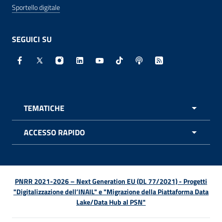
Sportello digitale
SEGUICI SU
Facebook - Sito esterno - Apertura in nuova finestra
X - Sito esterno - Apertura in nuova finestra
Instagram - Sito esterno - Apertura in nuo
Linkedin - Sito esterno - Apertura in 
Youtube - Sito esterno - Apertur
TikTok - Sito esterno - Ape
Spreaker - Sito estern
Feed RSS - Apert
TEMATICHE
APRI 
ACCESSO RAPIDO
APRI 
PNRR 2021-2026 – Next Generation EU (DL 77/2021) - Progetti
"Digitalizzazione dell’INAIL" e "Migrazione della Piattaforma Data
Lake/Data Hub al PSN"