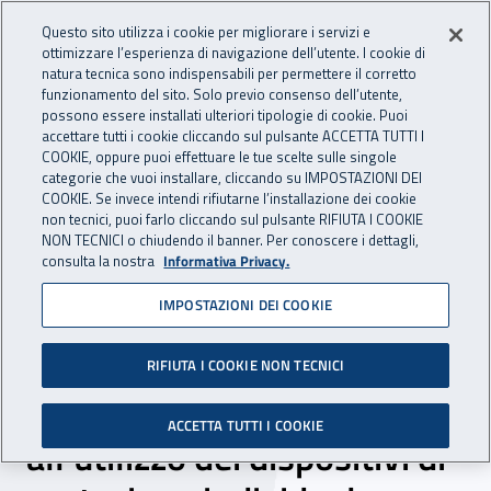
Accedi ai servizi online
For international visitors
Vai al menu principale
Vai al contenuto principale
Questo sito utilizza i cookie per migliorare i servizi e
ottimizzare l’esperienza di navigazione dell’utente. I cookie di
INAIL - Istituto Nazionale per 
natura tecnica sono indispensabili per permettere il corretto
Apri cerca
Apr
funzionamento del sito. Solo previo consenso dell’utente,
possono essere installati ulteriori tipologie di cookie. Puoi
Navigazione principale
accettare tutti i cookie cliccando sul pulsante ACCETTA TUTTI I
COOKIE, oppure puoi effettuare le tue scelte sulle singole
Navigazione - Ti trovi in:
Home
Inail comunica
News
categorie che vuoi installare, cliccando su IMPOSTAZIONI DEI
COOKIE. Se invece intendi rifiutarne l’installazione dei cookie
non tecnici, puoi farlo cliccando sul pulsante RIFIUTA I COOKIE
NON TECNICI o chiudendo il banner. Per conoscere i dettagli,
17 marzo 2021
consulta la nostra
Informativa Privacy.
IMPOSTAZIONI DEI COOKIE
Rischio chimico nel settore
dell’edilizia, dall’Inail una
RIFIUTA I COOKIE NON TECNICI
guida alla scelta e
ACCETTA TUTTI I COOKIE
all’utilizzo dei dispositivi di