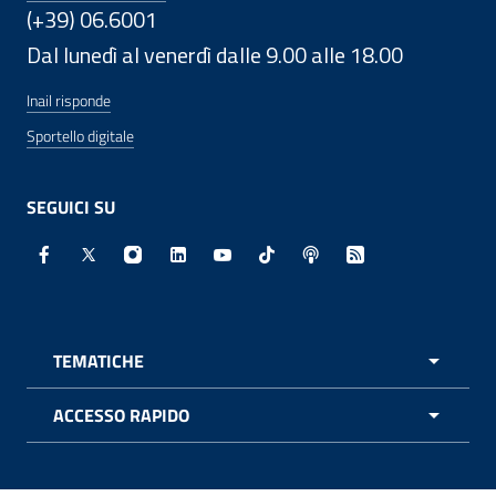
(+39) 06.6001
Dal lunedì al venerdì dalle 9.00 alle 18.00
Inail risponde
Sportello digitale
SEGUICI SU
Facebook - Sito esterno - Apertura in nuova finestra
X - Sito esterno - Apertura in nuova finestra
Instagram - Sito esterno - Apertura in nuo
Linkedin - Sito esterno - Apertura in 
Youtube - Sito esterno - Apertur
TikTok - Sito esterno - Ape
Spreaker - Sito estern
Feed RSS - Apert
TEMATICHE
APRI 
ACCESSO RAPIDO
APRI 