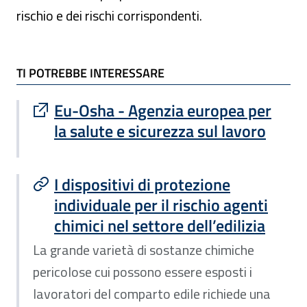
rischio e dei rischi corrispondenti.
TI POTREBBE INTERESSARE
TI POTREBBE INTERESSARE
Sito esterno : apre una nuova finestra
Eu-Osha - Agenzia europea per
la salute e sicurezza sul lavoro
I dispositivi di protezione
individuale per il rischio agenti
chimici nel settore dell’edilizia
La grande varietà di sostanze chimiche
pericolose cui possono essere esposti i
lavoratori del comparto edile richiede una