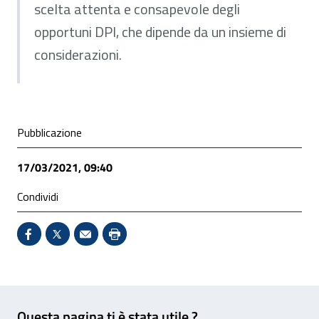
scelta attenta e consapevole degli
opportuni DPI, che dipende da un insieme di
considerazioni.
Condivisione social
Pubblicazione
17/03/2021, 09:40
Condividi
Condividi su Facebook - Sito esterno - Apertura in 
X - Sito esterno - Apertura in nuova finestra
Invio Mail: apre il programma di posta el
Stampa pagina: scelta meno ecologic
Feedback
Questa pagina ti è stata utile ?