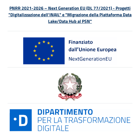
PNRR 2021-2026 – Next Generation EU (DL 77/2021) - Progetti
"Digitalizzazione dell’INAIL" e "Migrazione della Piattaforma Data
Lake/Data Hub al PSN"