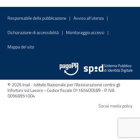
Menu di servizio
Sito interno - Apre in una nuova finestr
Sito interno - Apre
Responsabile della pubblicazione
Avviso all’utenza
Sito interno - Apre in una nuova finestra
Sito interno - Apre
Dichiarazione di accessibilità
Monitoraggio accessi
Sito interno - Apre nella stessa finestra
Mappa del sito
© 2026 Inail - Istituto Nazionale per l'Assicurazione contro gli
Infortuni sul Lavoro - Codice fiscale 01165400589 - P. IVA
00968951004
Apre
Social media policy