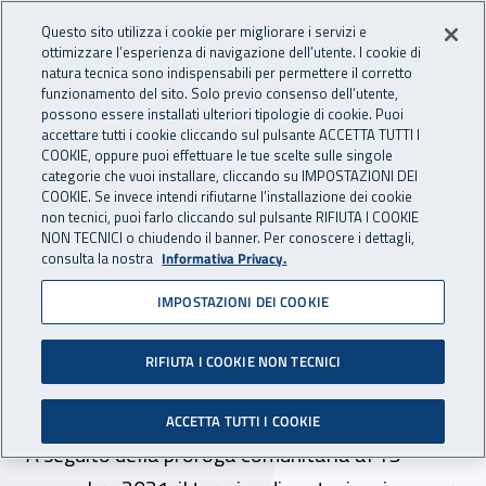
Accedi ai servizi online
For international visitors
Vai al menu principale
Vai al contenuto principale
Questo sito utilizza i cookie per migliorare i servizi e
ottimizzare l’esperienza di navigazione dell’utente. I cookie di
INAIL - Istituto Nazionale per 
natura tecnica sono indispensabili per permettere il corretto
Apri cerca
Apr
funzionamento del sito. Solo previo consenso dell’utente,
possono essere installati ulteriori tipologie di cookie. Puoi
Navigazione principale
accettare tutti i cookie cliccando sul pulsante ACCETTA TUTTI I
COOKIE, oppure puoi effettuare le tue scelte sulle singole
Navigazione - Ti trovi in:
Home
Inail comunica
News
categorie che vuoi installare, cliccando su IMPOSTAZIONI DEI
COOKIE. Se invece intendi rifiutarne l’installazione dei cookie
non tecnici, puoi farlo cliccando sul pulsante RIFIUTA I COOKIE
NON TECNICI o chiudendo il banner. Per conoscere i dettagli,
17 marzo 2021
consulta la nostra
Informativa Privacy.
IMPOSTAZIONI DEI COOKIE
Campagna Eu-Osha 2020-
2022, rinviate le scadenze
RIFIUTA I COOKIE NON TECNICI
del Premio buone pratiche
ACCETTA TUTTI I COOKIE
A seguito della proroga comunitaria al 15