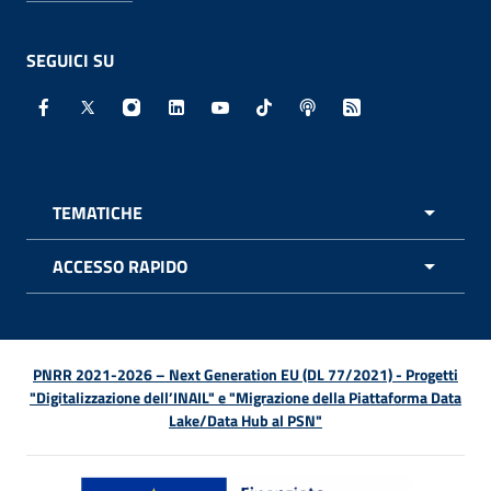
SEGUICI SU
Facebook - Sito esterno - Apertura in nuova finestra
X - Sito esterno - Apertura in nuova finestra
Instagram - Sito esterno - Apertura in nuo
Linkedin - Sito esterno - Apertura in 
Youtube - Sito esterno - Apertur
TikTok - Sito esterno - Ape
Spreaker - Sito estern
Feed RSS - Apert
TEMATICHE
APRI 
ACCESSO RAPIDO
APRI 
PNRR 2021-2026 – Next Generation EU (DL 77/2021) - Progetti
"Digitalizzazione dell’INAIL" e "Migrazione della Piattaforma Data
Lake/Data Hub al PSN"