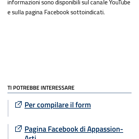
informazioni sono disponibili sul canale YouTube
e sulla pagina Facebook sottoindicati.
TI POTREBBE INTERESSARE
TI POTREBBE INTERESSARE
Sito esterno : apre una nuova finestra
Per compilare il form
Sito esterno : apre una nuova finestra
Pagina Facebook di Appassion-
Arti