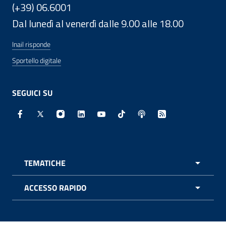
(+39) 06.6001
Dal lunedì al venerdì dalle 9.00 alle 18.00
Inail risponde
Sportello digitale
SEGUICI SU
Facebook - Sito esterno - Apertura in nuova finestra
X - Sito esterno - Apertura in nuova finestra
Instagram - Sito esterno - Apertura in nuo
Linkedin - Sito esterno - Apertura in 
Youtube - Sito esterno - Apertur
TikTok - Sito esterno - Ape
Spreaker - Sito estern
Feed RSS - Apert
TEMATICHE
APRI 
ACCESSO RAPIDO
APRI 