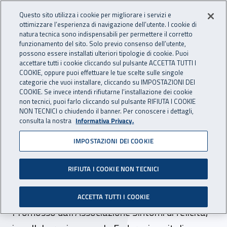
Accedi ai servizi online
For international visitors
Vai al menu principale
Vai al contenuto principale
Questo sito utilizza i cookie per migliorare i servizi e
ottimizzare l’esperienza di navigazione dell’utente. I cookie di
INAIL - Istituto Nazionale per 
natura tecnica sono indispensabili per permettere il corretto
Apri cerca
Apr
funzionamento del sito. Solo previo consenso dell’utente,
possono essere installati ulteriori tipologie di cookie. Puoi
Navigazione principale
accettare tutti i cookie cliccando sul pulsante ACCETTA TUTTI I
COOKIE, oppure puoi effettuare le tue scelte sulle singole
Navigazione - Ti trovi in:
Home
Inail comunica
News
categorie che vuoi installare, cliccando su IMPOSTAZIONI DEI
COOKIE. Se invece intendi rifiutarne l’installazione dei cookie
non tecnici, puoi farlo cliccando sul pulsante RIFIUTA I COOKIE
NON TECNICI o chiudendo il banner. Per conoscere i dettagli,
02 marzo 2021
consulta la nostra
Informativa Privacy.
IMPOSTAZIONI DEI COOKIE
“Appassion-Arti”, un
disegno per la protesi di
RIFIUTA I COOKIE NON TECNICI
Silvia
ACCETTA TUTTI I COOKIE
Promosso dall’Associazione Sintomi di felicità,