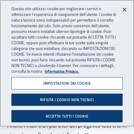
Accedi ai servizi online
For international visitors
Vai al menu principale
Vai al contenuto principale
Questo sito utilizza i cookie per migliorare i servizi e
ottimizzare l’esperienza di navigazione dell’utente. I cookie di
INAIL - Istituto Nazionale per 
natura tecnica sono indispensabili per permettere il corretto
Apri cerca
Apr
funzionamento del sito. Solo previo consenso dell’utente,
possono essere installati ulteriori tipologie di cookie. Puoi
Navigazione principale
accettare tutti i cookie cliccando sul pulsante ACCETTA TUTTI I
COOKIE, oppure puoi effettuare le tue scelte sulle singole
Navigazione - Ti trovi in:
Home
Inail comunica
News
categorie che vuoi installare, cliccando su IMPOSTAZIONI DEI
COOKIE. Se invece intendi rifiutarne l’installazione dei cookie
non tecnici, puoi farlo cliccando sul pulsante RIFIUTA I COOKIE
NON TECNICI o chiudendo il banner. Per conoscere i dettagli,
25 febbraio 2021
consulta la nostra
Informativa Privacy.
IMPOSTAZIONI DEI COOKIE
PA digitale, nasce la prima
rete nazionale basata sulla
RIFIUTA I COOKIE NON TECNICI
tecnologia blockchain
ACCETTA TUTTI I COOKIE
Anche l’Inail tra i partner del progetto Ibsi, che in