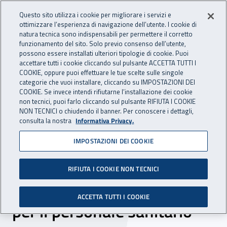
Accedi ai servizi online
For international visitors
Vai al menu principale
Vai al contenuto principale
Questo sito utilizza i cookie per migliorare i servizi e
ottimizzare l’esperienza di navigazione dell’utente. I cookie di
INAIL - Istituto Nazionale per 
natura tecnica sono indispensabili per permettere il corretto
Apri cerca
Apr
funzionamento del sito. Solo previo consenso dell’utente,
possono essere installati ulteriori tipologie di cookie. Puoi
Navigazione principale
accettare tutti i cookie cliccando sul pulsante ACCETTA TUTTI I
COOKIE, oppure puoi effettuare le tue scelte sulle singole
Navigazione - Ti trovi in:
Home
Inail comunica
News
categorie che vuoi installare, cliccando su IMPOSTAZIONI DEI
COOKIE. Se invece intendi rifiutarne l’installazione dei cookie
non tecnici, puoi farlo cliccando sul pulsante RIFIUTA I COOKIE
NON TECNICI o chiudendo il banner. Per conoscere i dettagli,
15 febbraio 2021
consulta la nostra
Informativa Privacy.
IMPOSTAZIONI DEI COOKIE
Inail Sardegna, al via la
prima fase della campagna
RIFIUTA I COOKIE NON TECNICI
vaccinale anti Sars-Cov-2
ACCETTA TUTTI I COOKIE
per il personale sanitario