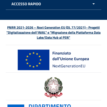
ACCESSO RAPIDO
APRI 
PNRR 2021-2026 – Next Generation EU (DL 77/2021) - Progetti
"Digitalizzazione dell’INAIL" e "Migrazione della Piattaforma Data
Lake/Data Hub al PSN"