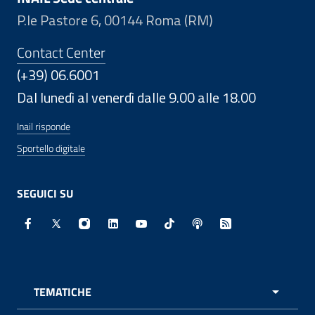
P.le Pastore 6, 00144 Roma (RM)
Contact Center
(+39) 06.6001
Dal lunedì al venerdì dalle 9.00 alle 18.00
Inail risponde
Sportello digitale
SEGUICI SU
Facebook - Sito esterno - Apertura in nuova finestra
X - Sito esterno - Apertura in nuova finestra
Instagram - Sito esterno - Apertura in nuo
Linkedin - Sito esterno - Apertura in 
Youtube - Sito esterno - Apertur
TikTok - Sito esterno - Ape
Spreaker - Sito estern
Feed RSS - Apert
TEMATICHE
APRI 