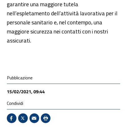
garantire una maggiore tutela
nell’espletamento dell’attività lavorativa per il
personale sanitario e, nel contempo, una
maggiore sicurezza nei contatti con i nostri
assicurati.
Condivisione social
Pubblicazione
15/02/2021, 09:44
Condividi
Condividi su Facebook - Sito esterno - Apertura in 
X - Sito esterno - Apertura in nuova finestra
Invio Mail: apre il programma di posta el
Stampa pagina: scelta meno ecologic