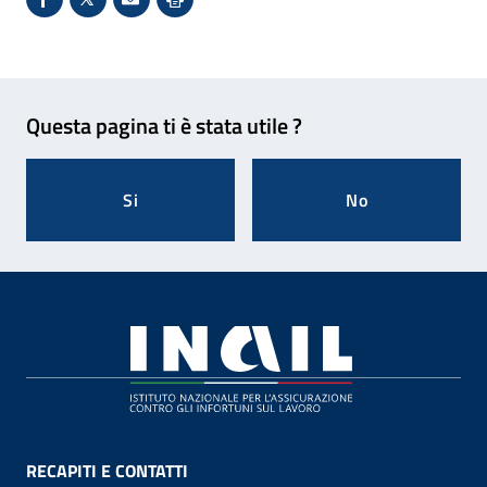
Condividi su Facebook - Sito esterno - Apertura in 
X - Sito esterno - Apertura in nuova finestra
Invio Mail: apre il programma di posta el
Stampa pagina: scelta meno ecologic
Feedback
Questa pagina ti è stata utile ?
Si
No
Footer
RECAPITI E CONTATTI