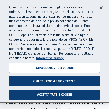
Accedi ai servizi online
For international visitors
Vai al menu principale
Vai al contenuto principale
Questo sito utilizza i cookie per migliorare i servizi e
ottimizzare l’esperienza di navigazione dell’utente. I cookie di
INAIL - Istituto Nazionale per 
natura tecnica sono indispensabili per permettere il corretto
Apri cerca
Apr
funzionamento del sito. Solo previo consenso dell’utente,
possono essere installati ulteriori tipologie di cookie. Puoi
Navigazione principale
accettare tutti i cookie cliccando sul pulsante ACCETTA TUTTI I
COOKIE, oppure puoi effettuare le tue scelte sulle singole
Navigazione - Ti trovi in:
Home
Inail comunica
News
categorie che vuoi installare, cliccando su IMPOSTAZIONI DEI
COOKIE. Se invece intendi rifiutarne l’installazione dei cookie
non tecnici, puoi farlo cliccando sul pulsante RIFIUTA I COOKIE
NON TECNICI o chiudendo il banner. Per conoscere i dettagli,
03 febbraio 2021
consulta la nostra
Informativa Privacy.
IMPOSTAZIONI DEI COOKIE
"Non dirmi che non posso
farlo”, online la Bella Storia
RIFIUTA I COOKIE NON TECNICI
di Roberto
ACCETTA TUTTI I COOKIE
Pubblicato sul portale il video-racconto in cui un