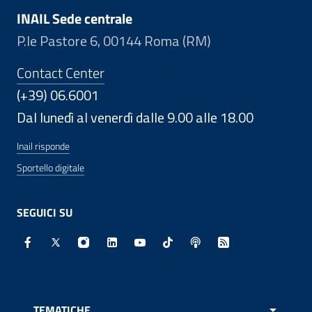
INAIL Sede centrale
P.le Pastore 6, 00144 Roma (RM)
Contact Center
(+39) 06.6001
Dal lunedì al venerdì dalle 9.00 alle 18.00
Inail risponde
Sportello digitale
SEGUICI SU
Facebook - Sito esterno - Apertura in nuova finestra
X - Sito esterno - Apertura in nuova finestra
Instagram - Sito esterno - Apertura in nuo
Linkedin - Sito esterno - Apertura in 
Youtube - Sito esterno - Apertur
TikTok - Sito esterno - Ape
Spreaker - Sito estern
Feed RSS - Apert
TEMATICHE