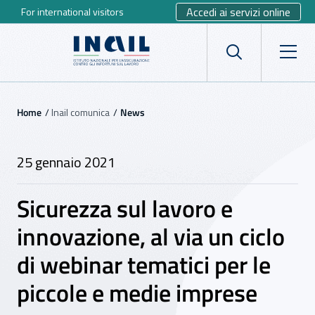
Accedi ai servizi online
For international visitors
Vai al menu principale
Vai al contenuto principale
INAIL - Istituto Nazionale per 
Apri cerca
Apr
Navigazione principale
Navigazione - Ti trovi in:
Home
Inail comunica
News
25 gennaio 2021
Sicurezza sul lavoro e
innovazione, al via un ciclo
di webinar tematici per le
piccole e medie imprese