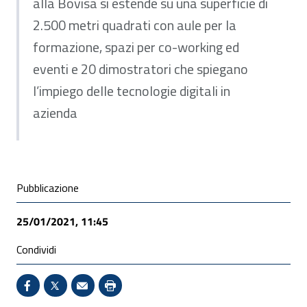
alla Bovisa si estende su una superficie di
2.500 metri quadrati con aule per la
formazione, spazi per co-working ed
eventi e 20 dimostratori che spiegano
l’impiego delle tecnologie digitali in
azienda
Condivisione social
Pubblicazione
25/01/2021, 11:45
Condividi
Condividi su Facebook - Sito esterno - Apertura in 
X - Sito esterno - Apertura in nuova finestra
Invio Mail: apre il programma di posta el
Stampa pagina: scelta meno ecologic