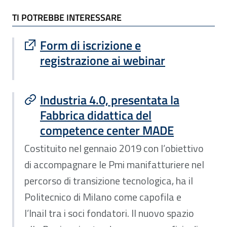
TI POTREBBE INTERESSARE
TI POTREBBE INTERESSARE
Sito esterno : apre una nuova finestra
Form di iscrizione e
registrazione ai webinar
Industria 4.0, presentata la
Fabbrica didattica del
competence center MADE
Costituito nel gennaio 2019 con l’obiettivo
di accompagnare le Pmi manifatturiere nel
percorso di transizione tecnologica, ha il
Politecnico di Milano come capofila e
l’Inail tra i soci fondatori. Il nuovo spazio