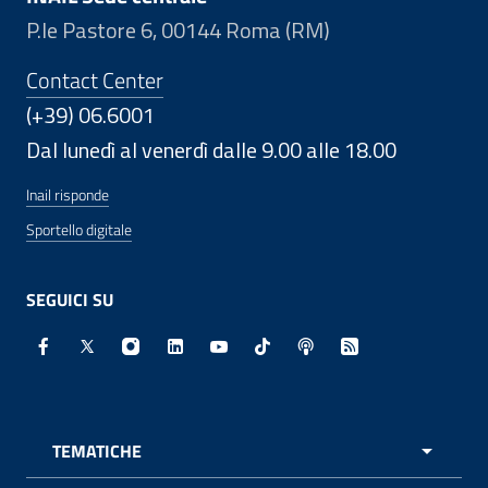
P.le Pastore 6, 00144 Roma (RM)
Contact Center
(+39) 06.6001
Dal lunedì al venerdì dalle 9.00 alle 18.00
Inail risponde
Sportello digitale
SEGUICI SU
Facebook - Sito esterno - Apertura in nuova finestra
X - Sito esterno - Apertura in nuova finestra
Instagram - Sito esterno - Apertura in nuo
Linkedin - Sito esterno - Apertura in 
Youtube - Sito esterno - Apertur
TikTok - Sito esterno - Ape
Spreaker - Sito estern
Feed RSS - Apert
TEMATICHE
APRI 