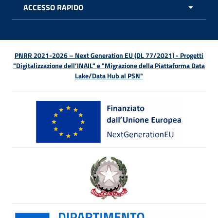
ACCESSO RAPIDO
APRI 
PNRR 2021-2026 – Next Generation EU (DL 77/2021) - Progetti
"Digitalizzazione dell’INAIL" e "Migrazione della Piattaforma Data
Lake/Data Hub al PSN"