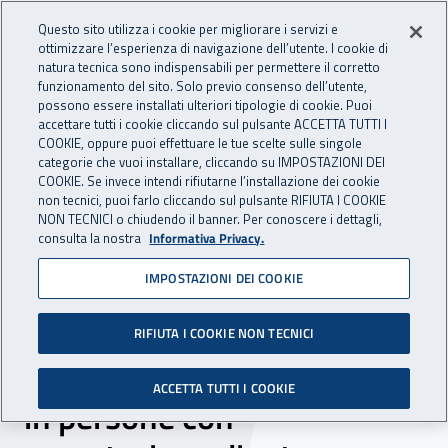
Accedi ai servizi online
For international visitors
Vai al menu principale
Vai al contenuto principale
Questo sito utilizza i cookie per migliorare i servizi e
ottimizzare l’esperienza di navigazione dell’utente. I cookie di
INAIL - Istituto Nazionale per 
natura tecnica sono indispensabili per permettere il corretto
Apri cerca
Apr
funzionamento del sito. Solo previo consenso dell’utente,
possono essere installati ulteriori tipologie di cookie. Puoi
Navigazione principale
accettare tutti i cookie cliccando sul pulsante ACCETTA TUTTI I
COOKIE, oppure puoi effettuare le tue scelte sulle singole
Navigazione - Ti trovi in:
Home
Inail comunica
News
categorie che vuoi installare, cliccando su IMPOSTAZIONI DEI
COOKIE. Se invece intendi rifiutarne l’installazione dei cookie
non tecnici, puoi farlo cliccando sul pulsante RIFIUTA I COOKIE
NON TECNICI o chiudendo il banner. Per conoscere i dettagli,
12 gennaio 2021
consulta la nostra
Informativa Privacy.
IMPOSTAZIONI DEI COOKIE
Robotica per la salute, al via
tre progetti per il recupero
RIFIUTA I COOKIE NON TECNICI
delle funzionalità motorie
ACCETTA TUTTI I COOKIE
in persone con