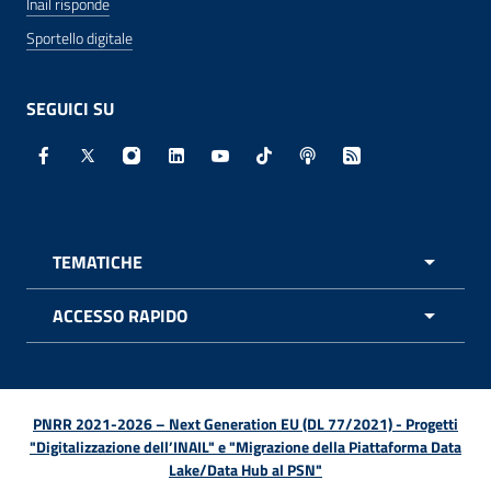
Inail risponde
Sportello digitale
SEGUICI SU
Facebook - Sito esterno - Apertura in nuova finestra
X - Sito esterno - Apertura in nuova finestra
Instagram - Sito esterno - Apertura in nuo
Linkedin - Sito esterno - Apertura in 
Youtube - Sito esterno - Apertur
TikTok - Sito esterno - Ape
Spreaker - Sito estern
Feed RSS - Apert
TEMATICHE
APRI 
ACCESSO RAPIDO
APRI 
PNRR 2021-2026 – Next Generation EU (DL 77/2021) - Progetti
"Digitalizzazione dell’INAIL" e "Migrazione della Piattaforma Data
Lake/Data Hub al PSN"