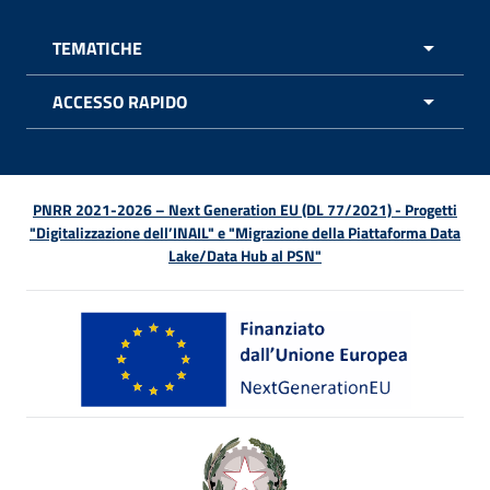
TEMATICHE
APRI 
ACCESSO RAPIDO
APRI 
PNRR 2021-2026 – Next Generation EU (DL 77/2021) - Progetti
"Digitalizzazione dell’INAIL" e "Migrazione della Piattaforma Data
Lake/Data Hub al PSN"