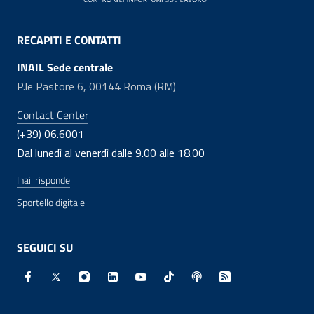
RECAPITI E CONTATTI
INAIL Sede centrale
P.le Pastore 6, 00144 Roma (RM)
Contact Center
(+39) 06.6001
Dal lunedì al venerdì dalle 9.00 alle 18.00
Inail risponde
Sportello digitale
SEGUICI SU
Facebook - Sito esterno - Apertura in nuova finestra
X - Sito esterno - Apertura in nuova finestra
Instagram - Sito esterno - Apertura in nuo
Linkedin - Sito esterno - Apertura in 
Youtube - Sito esterno - Apertur
TikTok - Sito esterno - Ape
Spreaker - Sito estern
Feed RSS - Apert