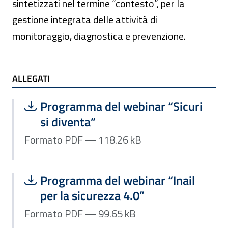
sintetizzati nel termine “contesto”, per la
gestione integrata delle attività di
monitoraggio, diagnostica e prevenzione.
ALLEGATI e TI POTREBBE INTERESSARE
ALLEGATI
Scarica file:
Formato PDF — Dimensione 118.26 k
Programma del webinar “Sicuri
si diventa”
Formato PDF — 118.26 kB
Scarica file:
Formato PDF — Dimensione 99.65 kB
Programma del webinar “Inail
per la sicurezza 4.0”
Formato PDF — 99.65 kB