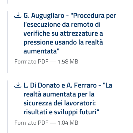
Scarica file:
Formato PDF — Dimensione 1.58 MB
G. Augugliaro - "Procedura per
l’esecuzione da remoto di
verifiche su attrezzature a
pressione usando la realtà
aumentata"
Formato PDF — 1.58 MB
Scarica file:
Formato PDF — Dimensione 1.04 MB
L. Di Donato e A. Ferraro - "La
realtà aumentata per la
sicurezza dei lavoratori:
risultati e sviluppi futuri"
Formato PDF — 1.04 MB