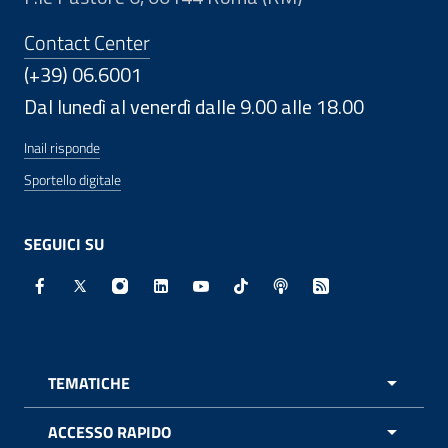
Contact Center
(+39) 06.6001
Dal lunedì al venerdì dalle 9.00 alle 18.00
Inail risponde
Sportello digitale
SEGUICI SU
Facebook - Sito esterno - Apertura in nuova finestra
X - Sito esterno - Apertura in nuova finestra
Instagram - Sito esterno - Apertura in nuo
Linkedin - Sito esterno - Apertura in 
Youtube - Sito esterno - Apertur
TikTok - Sito esterno - Ape
Spreaker - Sito estern
Feed RSS - Apert
TEMATICHE
APRI 
ACCESSO RAPIDO
APRI 