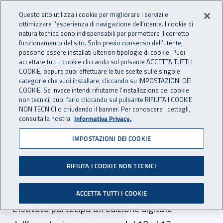
Accedi ai servizi online
For international visitors
Vai al menu principale
Vai al contenuto principale
Questo sito utilizza i cookie per migliorare i servizi e
ottimizzare l’esperienza di navigazione dell’utente. I cookie di
INAIL - Istituto Nazionale per 
natura tecnica sono indispensabili per permettere il corretto
Apri cerca
Apr
funzionamento del sito. Solo previo consenso dell’utente,
possono essere installati ulteriori tipologie di cookie. Puoi
Navigazione principale
accettare tutti i cookie cliccando sul pulsante ACCETTA TUTTI I
COOKIE, oppure puoi effettuare le tue scelte sulle singole
Navigazione - Ti trovi in:
Home
Inail comunica
News
categorie che vuoi installare, cliccando su IMPOSTAZIONI DEI
COOKIE. Se invece intendi rifiutarne l’installazione dei cookie
non tecnici, puoi farlo cliccando sul pulsante RIFIUTA I COOKIE
NON TECNICI o chiudendo il banner. Per conoscere i dettagli,
10 dicembre 2020
consulta la nostra
Informativa Privacy.
IMPOSTAZIONI DEI COOKIE
Sicurezza sul lavoro e
innovazione, la ricerca Inail
RIFIUTA I COOKIE NON TECNICI
a Maker Faire Rome 2020
ACCETTA TUTTI I COOKIE
L’Istituto partecipa all’edizione digitale