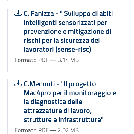
Scarica file:
Formato PDF — Dimensione 3.14 MB
C. Fanizza - " Sviluppo di abiti
intelligenti sensorizzati per
prevenzione e mitigazione di
rischi per la sicurezza dei
lavoratori (sense-risc)
Formato PDF — 3.14 MB
Scarica file:
Formato PDF — Dimensione 2.02 MB
C.Mennuti - "Il progetto
Mac4pro per il monitoraggio e
la diagnostica delle
attrezzature di lavoro,
strutture e infrastrutture"
Formato PDF — 2.02 MB