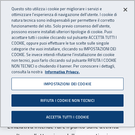
Accedi ai servizi online
For international visitors
Vai al menu principale
Vai al contenuto principale
Questo sito utilizza i cookie per migliorare i servizi e
ottimizzare l’esperienza di navigazione dell’utente. I cookie di
INAIL - Istituto Nazionale per 
natura tecnica sono indispensabili per permettere il corretto
Apri cerca
Apr
funzionamento del sito. Solo previo consenso dell’utente,
possono essere installati ulteriori tipologie di cookie. Puoi
Navigazione principale
accettare tutti i cookie cliccando sul pulsante ACCETTA TUTTI I
COOKIE, oppure puoi effettuare le tue scelte sulle singole
Navigazione - Ti trovi in:
Home
Inail comunica
News
categorie che vuoi installare, cliccando su IMPOSTAZIONI DEI
COOKIE. Se invece intendi rifiutarne l’installazione dei cookie
non tecnici, puoi farlo cliccando sul pulsante RIFIUTA I COOKIE
NON TECNICI o chiudendo il banner. Per conoscere i dettagli,
01 dicembre 2020
consulta la nostra
Informativa Privacy.
IMPOSTAZIONI DEI COOKIE
L’11 dicembre in diretta
streaming la X Giornata
RIFIUTA I COOKIE NON TECNICI
della trasparenza Inail
ACCETTA TUTTI I COOKIE
L’iniziativa intende fare il punto sulle attività