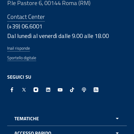
P.le Pastore 6, 00144 Roma (RM)
Contact Center
(+39) 06.6001
Dal lunedì al venerdì dalle 9.00 alle 18.00
Inail risponde
Sportello digitale
SEGUICI SU
Facebook - Sito esterno - Apertura in nuova finestra
X - Sito esterno - Apertura in nuova finestra
Instagram - Sito esterno - Apertura in nuo
Linkedin - Sito esterno - Apertura in 
Youtube - Sito esterno - Apertur
TikTok - Sito esterno - Ape
Spreaker - Sito estern
Feed RSS - Apert
TEMATICHE
APRI 
ACCESSO RAPIDO