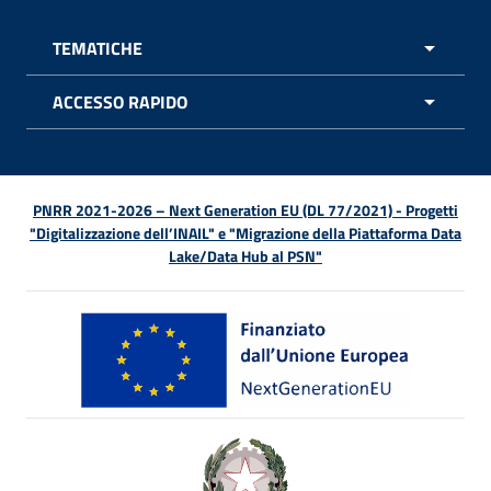
TEMATICHE
APRI 
ACCESSO RAPIDO
APRI 
PNRR 2021-2026 – Next Generation EU (DL 77/2021) - Progetti
"Digitalizzazione dell’INAIL" e "Migrazione della Piattaforma Data
Lake/Data Hub al PSN"