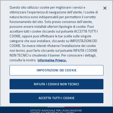
Accedi ai servizi online
For international visitors
Vai al menu principale
Vai al contenuto principale
Questo sito utilizza i cookie per migliorare i servizi e
ottimizzare l’esperienza di navigazione dell’utente. I cookie di
INAIL - Istituto Nazionale per 
natura tecnica sono indispensabili per permettere il corretto
Apri cerca
Apr
funzionamento del sito. Solo previo consenso dell’utente,
possono essere installati ulteriori tipologie di cookie. Puoi
Navigazione principale
accettare tutti i cookie cliccando sul pulsante ACCETTA TUTTI I
COOKIE, oppure puoi effettuare le tue scelte sulle singole
Pagina non disponibile
categorie che vuoi installare, cliccando su IMPOSTAZIONI DEI
COOKIE. Se invece intendi rifiutarne l’installazione dei cookie
non tecnici, puoi farlo cliccando sul pulsante RIFIUTA I COOKIE
Il contenuto non è stato trovato. Per continuare la
NON TECNICI o chiudendo il banner. Per conoscere i dettagli,
consulta la nostra
Informativa Privacy.
navigazione è possibile ritornare alla
home page
o utilizzare
il menu principale.
IMPOSTAZIONI DEI COOKIE
RIFIUTA I COOKIE NON TECNICI
Footer
ACCETTA TUTTI I COOKIE