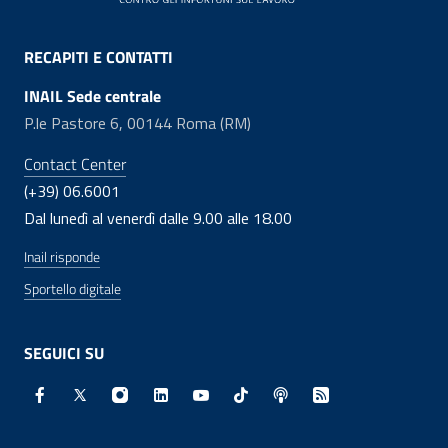
RECAPITI E CONTATTI
INAIL Sede centrale
P.le Pastore 6, 00144 Roma (RM)
Contact Center
(+39) 06.6001
Dal lunedì al venerdì dalle 9.00 alle 18.00
Inail risponde
Sportello digitale
SEGUICI SU
Facebook - Sito esterno - Apertura in nuova finestra
X - Sito esterno - Apertura in nuova finestra
Instagram - Sito esterno - Apertura in nuo
Linkedin - Sito esterno - Apertura in 
Youtube - Sito esterno - Apertur
TikTok - Sito esterno - Ape
Spreaker - Sito estern
Feed RSS - Apert