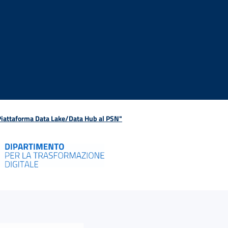
 Piattaforma Data Lake/Data Hub al PSN"