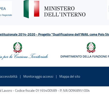
tituzionale 2014-2020 - Progetto "Qualificazione dell'INAIL come Polo St
a
 in una nuova finestra
Sito interno - Apre in una nuova finestra
Sito interno - Apre in una nuova fines
Sito interno - Apre 
accessibilità
Monitoraggio accessi
Mappa del sito
ni sul Lavoro - Codice fiscale 01165400589 - P. IVA 00968951004