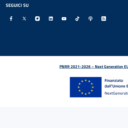
SEGUICI SU
Facebook - Sito esterno - Apertura in nuova finestra
X - Sito esterno - Apertura in nuova finestra
Instagram - Sito esterno - Apertura in nu
Linkedin - Sito esterno - Apertura 
Youtube - Sito esterno - Aper
TikTok - Sito esterno -
Spreaker - Sito e
Feed RSS - 
PNRR 2021-2026 – Next Generation EU (D