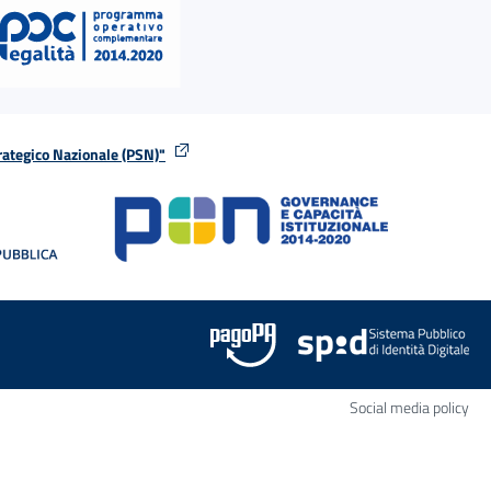
rategico Nazionale (PSN)"
tra
nella stessa finestra
Apr
Social media policy