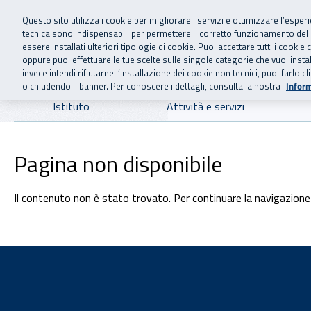
For international visitors
Vai al menu principale
Vai al contenuto principale
Questo sito utilizza i cookie per migliorare i servizi e ottimizzare l’esper
tecnica sono indispensabili per permettere il corretto funzionamento del
INAIL - Istituto Nazionale
essere installati ulteriori tipologie di cookie. Puoi accettare tutti i cook
oppure puoi effettuare le tue scelte sulle singole categorie che vuoi ins
invece intendi rifiutarne l’installazione dei cookie non tecnici, puoi farl
o chiudendo il banner. Per conoscere i dettagli, consulta la nostra
Inform
Navigazione principale
Istituto
Attività e servizi
Pagina non disponibile
Il contenuto non è stato trovato. Per continuare la navigazione 
Footer