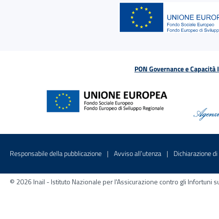
PON Governance e Capacità Is
Menu di servizio
Sito interno - Apre in una nuova finestr
Sito interno - Apre
Responsabile della pubblicazione
Avviso all’utenza
Dichiarazione di 
© 2026 Inail - Istituto Nazionale per l'Assicurazione contro gli Infortu