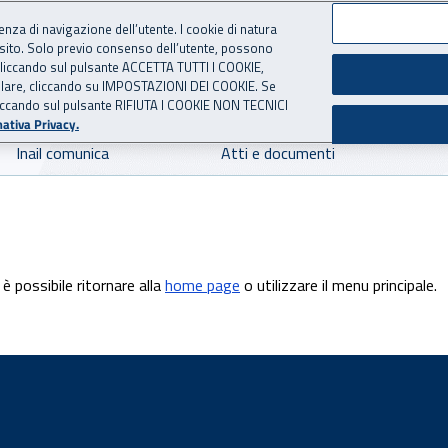
ienza di navigazione dell’utente. I cookie di natura
 sito. Solo previo consenso dell’utente, possono
 per l'Assicurazione contro 
ie cliccando sul pulsante ACCETTA TUTTI I COOKIE,
tallare, cliccando su IMPOSTAZIONI DEI COOKIE. Se
o cliccando sul pulsante RIFIUTA I COOKIE NON TECNICI
ativa Privacy.
Inail comunica
Atti e documenti
è possibile ritornare alla
home page
o utilizzare il menu principale.