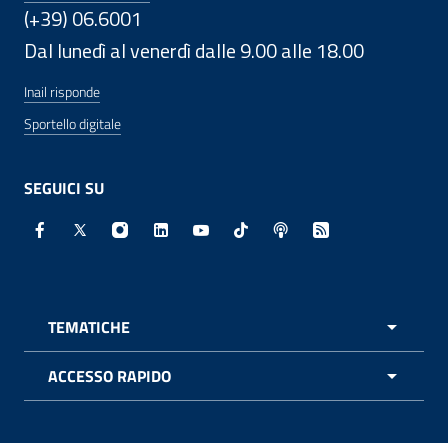
(+39) 06.6001
Dal lunedì al venerdì dalle 9.00 alle 18.00
Inail risponde
Sportello digitale
SEGUICI SU
Facebook - Sito esterno - Apertura in nuova finestra
X - Sito esterno - Apertura in nuova finestra
Instagram - Sito esterno - Apertura in nuo
Linkedin - Sito esterno - Apertura in 
Youtube - Sito esterno - Apertur
TikTok - Sito esterno - Ape
Spreaker - Sito estern
Feed RSS - Apert
TEMATICHE
APRI 
ACCESSO RAPIDO
APRI 