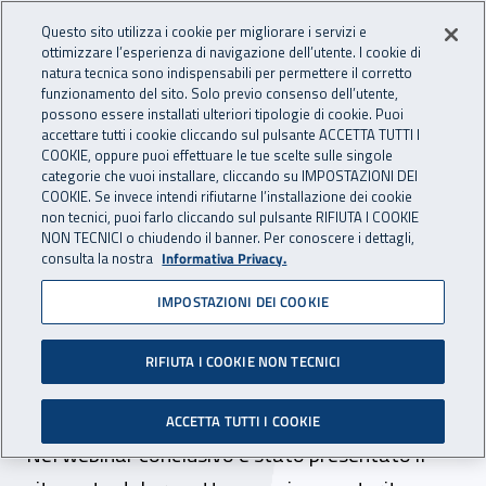
Accedi ai servizi online
For international visitors
Vai al menu principale
Vai al contenuto principale
Questo sito utilizza i cookie per migliorare i servizi e
ottimizzare l’esperienza di navigazione dell’utente. I cookie di
INAIL - Istituto Nazionale per 
natura tecnica sono indispensabili per permettere il corretto
Apri cerca
Apr
funzionamento del sito. Solo previo consenso dell’utente,
possono essere installati ulteriori tipologie di cookie. Puoi
Navigazione principale
accettare tutti i cookie cliccando sul pulsante ACCETTA TUTTI I
COOKIE, oppure puoi effettuare le tue scelte sulle singole
Navigazione - Ti trovi in:
Home
Inail comunica
News
categorie che vuoi installare, cliccando su IMPOSTAZIONI DEI
COOKIE. Se invece intendi rifiutarne l’installazione dei cookie
non tecnici, puoi farlo cliccando sul pulsante RIFIUTA I COOKIE
NON TECNICI o chiudendo il banner. Per conoscere i dettagli,
11 dicembre 2020
consulta la nostra
Informativa Privacy.
IMPOSTAZIONI DEI COOKIE
“Safety in healthcare”, un
portale per i Rls in sanità
RIFIUTA I COOKIE NON TECNICI
nel post Coronavirus
ACCETTA TUTTI I COOKIE
Nel webinar conclusivo è stato presentato il