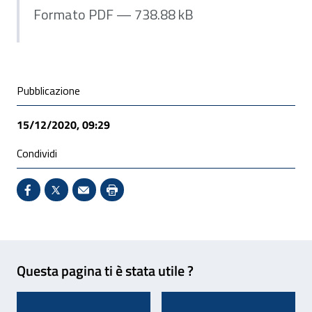
Formato PDF — 738.88 kB
Condivisione social
Pubblicazione
15/12/2020, 09:29
Condividi
Condividi su Facebook - Sito esterno - Apertura in 
X - Sito esterno - Apertura in nuova finestra
Invio Mail: apre il programma di posta el
Stampa pagina: scelta meno ecologic
Feedback
Questa pagina ti è stata utile ?