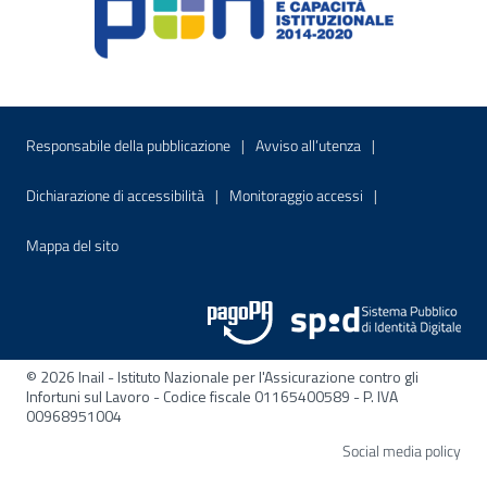
Menu di servizio
Sito interno - Apre in una nuova finestr
Sito interno - Apre
Responsabile della pubblicazione
Avviso all’utenza
Sito interno - Apre in una nuova finestra
Sito interno - Apre
Dichiarazione di accessibilità
Monitoraggio accessi
Sito interno - Apre nella stessa finestra
Mappa del sito
© 2026 Inail - Istituto Nazionale per l'Assicurazione contro gli
Infortuni sul Lavoro - Codice fiscale 01165400589 - P. IVA
00968951004
Apre
Social media policy