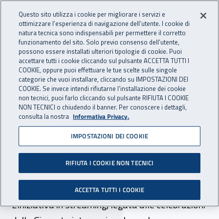
Accedi ai servizi online
For international visitors
Vai al menu principale
Vai al contenuto principale
Questo sito utilizza i cookie per migliorare i servizi e
ottimizzare l’esperienza di navigazione dell’utente. I cookie di
INAIL - Istituto Nazionale per 
natura tecnica sono indispensabili per permettere il corretto
Apri cerca
Apr
funzionamento del sito. Solo previo consenso dell’utente,
possono essere installati ulteriori tipologie di cookie. Puoi
Navigazione principale
accettare tutti i cookie cliccando sul pulsante ACCETTA TUTTI I
COOKIE, oppure puoi effettuare le tue scelte sulle singole
Navigazione - Ti trovi in:
Home
Inail comunica
News
categorie che vuoi installare, cliccando su IMPOSTAZIONI DEI
COOKIE. Se invece intendi rifiutarne l’installazione dei cookie
non tecnici, puoi farlo cliccando sul pulsante RIFIUTA I COOKIE
NON TECNICI o chiudendo il banner. Per conoscere i dettagli,
15 dicembre 2020
consulta la nostra
Informativa Privacy.
IMPOSTAZIONI DEI COOKIE
“Piacere, Fabiola!”, il 16
dicembre l’evento online di
RIFIUTA I COOKIE NON TECNICI
Superabile Inail
ACCETTA TUTTI I COOKIE
L’iniziativa in streaming, legata alle celebrazioni