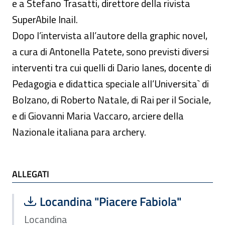
e a Stefano Trasatti, direttore della rivista
SuperAbile Inail.
Dopo l’intervista all’autore della graphic novel,
a cura di Antonella Patete, sono previsti diversi
interventi tra cui quelli di Dario Ianes, docente di
Pedagogia e didattica speciale all’Universita` di
Bolzano, di Roberto Natale, di Rai per il Sociale,
e di Giovanni Maria Vaccaro, arciere della
Nazionale italiana para archery.
ALLEGATI
ALLEGATI
Scarica file:
Formato PDF — Dimensione 738.88 k
Locandina "Piacere Fabiola"
Locandina