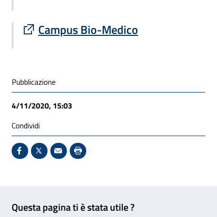
Sito esterno : apre una nuova finestra
Campus Bio-Medico
Condivisione social
Pubblicazione
4/11/2020, 15:03
Condividi
Condividi su Facebook - Sito esterno - Apertura in 
X - Sito esterno - Apertura in nuova finestra
Invio Mail: apre il programma di posta el
Stampa pagina: scelta meno ecologic
Feedback
Questa pagina ti è stata utile ?