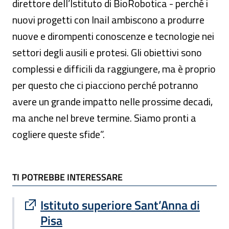
direttore dell’Istituto di BioRobotica - perché i
nuovi progetti con Inail ambiscono a produrre
nuove e dirompenti conoscenze e tecnologie nei
settori degli ausili e protesi. Gli obiettivi sono
complessi e difficili da raggiungere, ma è proprio
per questo che ci piacciono perché potranno
avere un grande impatto nelle prossime decadi,
ma anche nel breve termine. Siamo pronti a
cogliere queste sfide”.
TI POTREBBE INTERESSARE
TI POTREBBE INTERESSARE
Sito esterno : apre una nuova finestra
Istituto superiore Sant’Anna di
Pisa