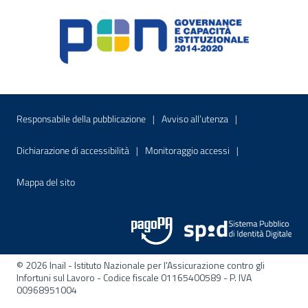
Menu di servizio
Sito interno - Apre in una nuova finestr
Sito interno - Apre
Responsabile della pubblicazione
Avviso all’utenza
Sito interno - Apre in una nuova finestra
Sito interno - Apre
Dichiarazione di accessibilità
Monitoraggio accessi
Sito interno - Apre nella stessa finestra
Mappa del sito
© 2026 Inail - Istituto Nazionale per l'Assicurazione contro gli
Infortuni sul Lavoro - Codice fiscale 01165400589 - P. IVA
00968951004