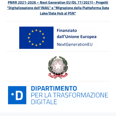
PNRR 2021-2026 – Next Generation EU (DL 77/2021) - Progetti
"Digitalizzazione dell’INAIL" e "Migrazione della Piattaforma Data
Lake/Data Hub al PSN"