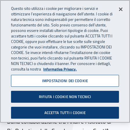
Accedi ai servizi online
For international visitors
Vai al menu principale
Vai al contenuto principale
Questo sito utilizza i cookie per migliorare i servizi e
ottimizzare l’esperienza di navigazione dell’utente. I cookie di
INAIL - Istituto Nazionale per 
natura tecnica sono indispensabili per permettere il corretto
Apri cerca
Apr
funzionamento del sito. Solo previo consenso dell’utente,
possono essere installati ulteriori tipologie di cookie. Puoi
Navigazione principale
accettare tutti i cookie cliccando sul pulsante ACCETTA TUTTI I
COOKIE, oppure puoi effettuare le tue scelte sulle singole
Navigazione - Ti trovi in:
Home
Inail comunica
News
categorie che vuoi installare, cliccando su IMPOSTAZIONI DEI
COOKIE. Se invece intendi rifiutarne l’installazione dei cookie
non tecnici, puoi farlo cliccando sul pulsante RIFIUTA I COOKIE
NON TECNICI o chiudendo il banner. Per conoscere i dettagli,
04 novembre 2020
consulta la nostra
Informativa Privacy.
IMPOSTAZIONI DEI COOKIE
Ricerca per la salute, al via i
progetti BioSUP, BioARM e
RIFIUTA I COOKIE NON TECNICI
MioPRO
ACCETTA TUTTI I COOKIE
Dalla collaborazione tra l’Inail e l’Istituto di