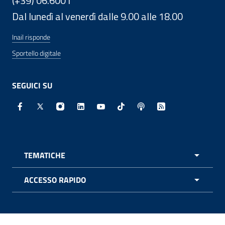
(+39) 06.6001
Dal lunedì al venerdì dalle 9.00 alle 18.00
Inail risponde
Sportello digitale
SEGUICI SU
Facebook - Sito esterno - Apertura in nuova finestra
X - Sito esterno - Apertura in nuova finestra
Instagram - Sito esterno - Apertura in nuo
Linkedin - Sito esterno - Apertura in 
Youtube - Sito esterno - Apertur
TikTok - Sito esterno - Ape
Spreaker - Sito estern
Feed RSS - Apert
TEMATICHE
APRI 
ACCESSO RAPIDO
APRI 