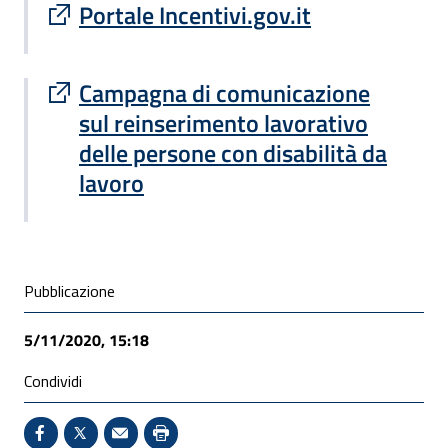
Sito esterno : apre una nuova finestra
Portale Incentivi.gov.it
Sito esterno : apre una nuova finestra
Campagna di comunicazione
sul reinserimento lavorativo
delle persone con disabilità da
lavoro
Condivisione social
Pubblicazione
5/11/2020, 15:18
Condividi
Condividi su Facebook - Sito esterno - Apertura in 
X - Sito esterno - Apertura in nuova finestra
Invio Mail: apre il programma di posta el
Stampa pagina: scelta meno ecologic