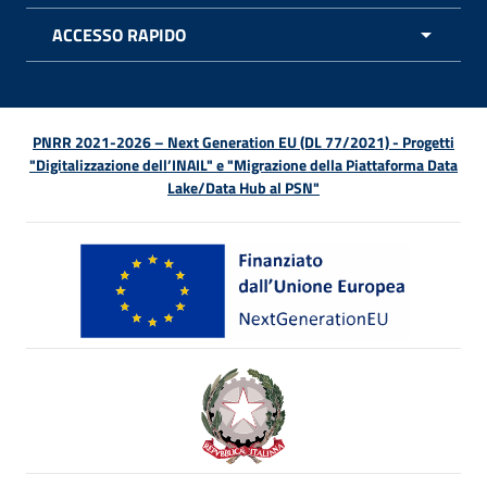
ACCESSO RAPIDO
APRI 
PNRR 2021-2026 – Next Generation EU (DL 77/2021) - Progetti
"Digitalizzazione dell’INAIL" e "Migrazione della Piattaforma Data
Lake/Data Hub al PSN"