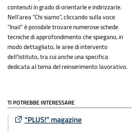
contenuti in grado di orientarle e indirizzarle.
Nell’area “Chi siamo”, cliccando sulla voce
“Inail” è possibile trovare numerose schede
tecniche di approfondimento che spiegano, in
modo dettagliato, le aree di intervento
dell’Istituto, tra cui anche una specifica
dedicata al tema del reinserimento lavorativo.
TI POTREBBE INTERESSARE
TI POTREBBE INTERESSARE
Sito esterno : apre una nuova finestra
“PLUS!” magazine