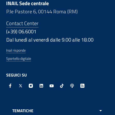
INAIL Sede centrale
P.le Pastore 6, 00144 Roma (RM)
Contact Center
(+39) 06.6001
Dal lunedì al venerdì dalle 9.00 alle 18.00
Inail risponde
Sportello digitale
SEGUICI SU
Facebook - Sito esterno - Apertura in nuova finestra
X - Sito esterno - Apertura in nuova finestra
Instagram - Sito esterno - Apertura in nuo
Linkedin - Sito esterno - Apertura in 
Youtube - Sito esterno - Apertur
TikTok - Sito esterno - Ape
Spreaker - Sito estern
Feed RSS - Apert
TEMATICHE
APRI 