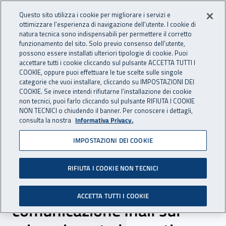
Accedi ai servizi online
For international visitors
Vai al menu principale
Vai al contenuto principale
Questo sito utilizza i cookie per migliorare i servizi e
ottimizzare l’esperienza di navigazione dell’utente. I cookie di
INAIL - Istituto Nazionale per 
natura tecnica sono indispensabili per permettere il corretto
Apri cerca
Apr
funzionamento del sito. Solo previo consenso dell’utente,
possono essere installati ulteriori tipologie di cookie. Puoi
Navigazione principale
accettare tutti i cookie cliccando sul pulsante ACCETTA TUTTI I
COOKIE, oppure puoi effettuare le tue scelte sulle singole
Navigazione - Ti trovi in:
Home
Inail comunica
News
categorie che vuoi installare, cliccando su IMPOSTAZIONI DEI
COOKIE. Se invece intendi rifiutarne l’installazione dei cookie
non tecnici, puoi farlo cliccando sul pulsante RIFIUTA I COOKIE
NON TECNICI o chiudendo il banner. Per conoscere i dettagli,
05 novembre 2020
consulta la nostra
Informativa Privacy.
IMPOSTAZIONI DEI COOKIE
Nel nuovo numero di
“PLUS! L’Italia che cresce”
RIFIUTA I COOKIE NON TECNICI
la campagna di
ACCETTA TUTTI I COOKIE
comunicazione Inail sul