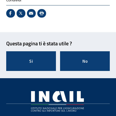
Condividi su Facebook - Sito esterno - Apertura in 
X - Sito esterno - Apertura in nuova finestra
Invio Mail: apre il programma di posta el
Stampa pagina: scelta meno ecologic
Feedback
Questa pagina ti è stata utile ?
Si
No
Footer