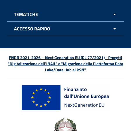
TEMATICHE
APRI 
ACCESSO RAPIDO
APRI 
PNRR 2021-2026 – Next Generation EU (DL 77/2021) - Progetti
"Digitalizzazione dell’INAIL" e "Migrazione della Piattaforma Data
Lake/Data Hub al PSN"