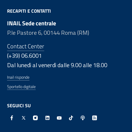
RECAPITI E CONTATTI
INAIL Sede centrale
P.le Pastore 6, 00144 Roma (RM)
Contact Center
(+39) 06.6001
Dal lunedì al venerdì dalle 9.00 alle 18.00
Inail risponde
Sportello digitale
SEGUICI SU
Facebook - Sito esterno - Apertura in nuova finestra
X - Sito esterno - Apertura in nuova finestra
Instagram - Sito esterno - Apertura in nuo
Linkedin - Sito esterno - Apertura in 
Youtube - Sito esterno - Apertur
TikTok - Sito esterno - Ape
Spreaker - Sito estern
Feed RSS - Apert