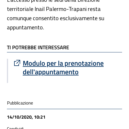
territoriale Inail Palermo-Trapani resta
comunque consentito esclusivamente su
appuntamento.
TI POTREBBE INTERESSARE
TI POTREBBE INTERESSARE
Sito esterno : apre una nuova finestra
Modulo per la prenotazione
dell'appuntamento
Condivisione social
Pubblicazione
14/10/2020, 10:21
Condividi