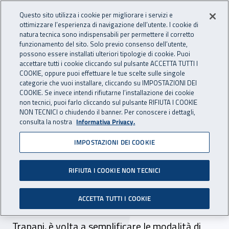
Accedi ai servizi online
For international visitors
Vai al menu principale
Vai al contenuto principale
Questo sito utilizza i cookie per migliorare i servizi e
ottimizzare l’esperienza di navigazione dell’utente. I cookie di
INAIL - Istituto Nazionale per 
natura tecnica sono indispensabili per permettere il corretto
Apri cerca
Apr
funzionamento del sito. Solo previo consenso dell’utente,
possono essere installati ulteriori tipologie di cookie. Puoi
Navigazione principale
accettare tutti i cookie cliccando sul pulsante ACCETTA TUTTI I
COOKIE, oppure puoi effettuare le tue scelte sulle singole
Navigazione - Ti trovi in:
Home
Inail comunica
News
categorie che vuoi installare, cliccando su IMPOSTAZIONI DEI
COOKIE. Se invece intendi rifiutarne l’installazione dei cookie
non tecnici, puoi farlo cliccando sul pulsante RIFIUTA I COOKIE
NON TECNICI o chiudendo il banner. Per conoscere i dettagli,
14 ottobre 2020
consulta la nostra
Informativa Privacy.
IMPOSTAZIONI DEI COOKIE
Un QR Code per dialogare
con l’Inail in sicurezza
RIFIUTA I COOKIE NON TECNICI
L’iniziativa, avviata in via sperimentale nella
ACCETTA TUTTI I COOKIE
sedi della Direzione territoriale di Palermo-
Trapani, è volta a semplificare le modalità di