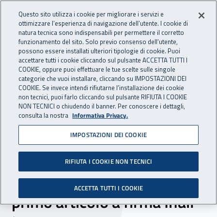
Accedi ai servizi online
For international visitors
Vai al menu principale
Vai al contenuto principale
Questo sito utilizza i cookie per migliorare i servizi e
ottimizzare l’esperienza di navigazione dell’utente. I cookie di
INAIL - Istituto Nazionale per 
natura tecnica sono indispensabili per permettere il corretto
Apri cerca
Apr
funzionamento del sito. Solo previo consenso dell’utente,
possono essere installati ulteriori tipologie di cookie. Puoi
Navigazione principale
accettare tutti i cookie cliccando sul pulsante ACCETTA TUTTI I
COOKIE, oppure puoi effettuare le tue scelte sulle singole
Navigazione - Ti trovi in:
Home
Inail comunica
News
categorie che vuoi installare, cliccando su IMPOSTAZIONI DEI
COOKIE. Se invece intendi rifiutarne l’installazione dei cookie
non tecnici, puoi farlo cliccando sul pulsante RIFIUTA I COOKIE
NON TECNICI o chiudendo il banner. Per conoscere i dettagli,
15 settembre 2020
consulta la nostra
Informativa Privacy.
IMPOSTAZIONI DEI COOKIE
Campagna Eu-Osha sui
disturbi muscolo-
RIFIUTA I COOKIE NON TECNICI
scheletrici, pubblicato il
ACCETTA TUTTI I COOKIE
primo articolo a firma Inail