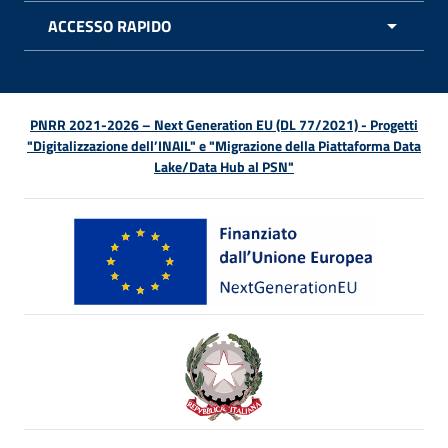
ACCESSO RAPIDO
APRI 
PNRR 2021-2026 – Next Generation EU (DL 77/2021) - Progetti
"Digitalizzazione dell’INAIL" e "Migrazione della Piattaforma Data
Lake/Data Hub al PSN"