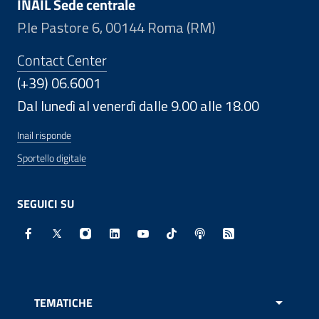
INAIL Sede centrale
P.le Pastore 6, 00144 Roma (RM)
Contact Center
(+39) 06.6001
Dal lunedì al venerdì dalle 9.00 alle 18.00
Inail risponde
Sportello digitale
SEGUICI SU
Facebook - Sito esterno - Apertura in nuova finestra
X - Sito esterno - Apertura in nuova finestra
Instagram - Sito esterno - Apertura in nuo
Linkedin - Sito esterno - Apertura in 
Youtube - Sito esterno - Apertur
TikTok - Sito esterno - Ape
Spreaker - Sito estern
Feed RSS - Apert
TEMATICHE
APRI 