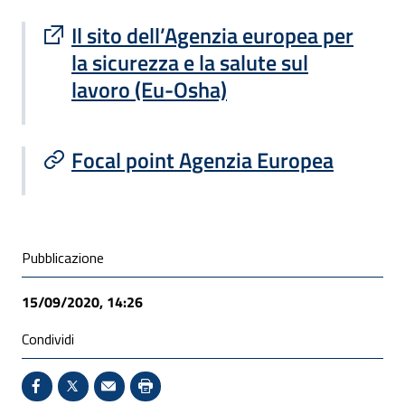
Sito esterno : apre una nuova finestra
Il sito dell’Agenzia europea per
la sicurezza e la salute sul
lavoro (Eu-Osha)
Focal point Agenzia Europea
Condivisione social
Pubblicazione
15/09/2020, 14:26
Condividi
Condividi su Facebook - Sito esterno - Apertura in 
X - Sito esterno - Apertura in nuova finestra
Invio Mail: apre il programma di posta el
Stampa pagina: scelta meno ecologic