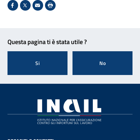
Condividi su Facebook - Sito esterno - Apertura in 
X - Sito esterno - Apertura in nuova finestra
Invio Mail: apre il programma di posta el
Stampa pagina: scelta meno ecologic
Feedback
Questa pagina ti è stata utile ?
Si
No
Footer