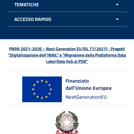
TEMATICHE
APRI 
ACCESSO RAPIDO
APRI 
PNRR 2021-2026 – Next Generation EU (DL 77/2021) - Progetti
"Digitalizzazione dell’INAIL" e "Migrazione della Piattaforma Data
Lake/Data Hub al PSN"