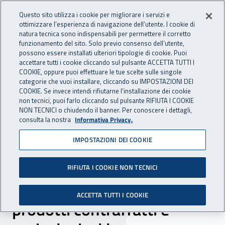
Accedi ai servizi online
For international visitors
Vai al menu principale
Vai al contenuto principale
Questo sito utilizza i cookie per migliorare i servizi e
ottimizzare l’esperienza di navigazione dell’utente. I cookie di
INAIL - Istituto Nazionale per 
natura tecnica sono indispensabili per permettere il corretto
Apri cerca
Apr
funzionamento del sito. Solo previo consenso dell’utente,
possono essere installati ulteriori tipologie di cookie. Puoi
Navigazione principale
accettare tutti i cookie cliccando sul pulsante ACCETTA TUTTI I
COOKIE, oppure puoi effettuare le tue scelte sulle singole
Navigazione - Ti trovi in:
Home
Inail comunica
News
categorie che vuoi installare, cliccando su IMPOSTAZIONI DEI
COOKIE. Se invece intendi rifiutarne l’installazione dei cookie
non tecnici, puoi farlo cliccando sul pulsante RIFIUTA I COOKIE
NON TECNICI o chiudendo il banner. Per conoscere i dettagli,
08 luglio 2020
consulta la nostra
Informativa Privacy.
IMPOSTAZIONI DEI COOKIE
Firmato a Trento il
protocollo per il contrasto
RIFIUTA I COOKIE NON TECNICI
alla commercializzazione di
ACCETTA TUTTI I COOKIE
prodotti contraffatti e