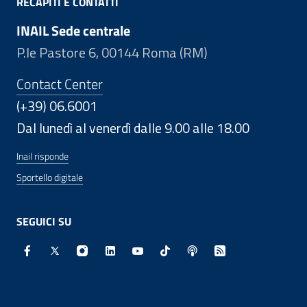
RECAPITI E CONTATTI
INAIL Sede centrale
P.le Pastore 6, 00144 Roma (RM)
Contact Center
(+39) 06.6001
Dal lunedì al venerdì dalle 9.00 alle 18.00
Inail risponde
Sportello digitale
SEGUICI SU
Facebook - Sito esterno - Apertura in nuova finestra
X - Sito esterno - Apertura in nuova finestra
Instagram - Sito esterno - Apertura in nuo
Linkedin - Sito esterno - Apertura in 
Youtube - Sito esterno - Apertur
TikTok - Sito esterno - Ape
Spreaker - Sito estern
Feed RSS - Apert