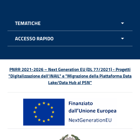
TEMATICHE
APRI 
ACCESSO RAPIDO
APRI 
PNRR 2021-2026 – Next Generation EU (DL 77/2021) - Progetti
"Digitalizzazione dell’INAIL" e "Migrazione della Piattaforma Data
Lake/Data Hub al PSN"