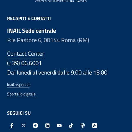
RECAPITI E CONTATTI
INAIL Sede centrale
P.le Pastore 6, 00144 Roma (RM)
Contact Center
(+39) 06.6001
Dal lunedì al venerdì dalle 9.00 alle 18.00
Inail risponde
Sportello digitale
SEGUICI SU
Facebook - Sito esterno - Apertura in nuova finestra
X - Sito esterno - Apertura in nuova finestra
Instagram - Sito esterno - Apertura in nuo
Linkedin - Sito esterno - Apertura in 
Youtube - Sito esterno - Apertur
TikTok - Sito esterno - Ape
Spreaker - Sito estern
Feed RSS - Apert