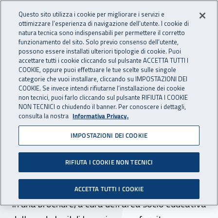
Accedi ai servizi online
For international visitors
Vai al menu principale
Vai al contenuto principale
Questo sito utilizza i cookie per migliorare i servizi e
ottimizzare l’esperienza di navigazione dell’utente. I cookie di
INAIL - Istituto Nazionale per 
natura tecnica sono indispensabili per permettere il corretto
Apri cerca
Apr
funzionamento del sito. Solo previo consenso dell’utente,
possono essere installati ulteriori tipologie di cookie. Puoi
Navigazione principale
accettare tutti i cookie cliccando sul pulsante ACCETTA TUTTI I
COOKIE, oppure puoi effettuare le tue scelte sulle singole
Navigazione - Ti trovi in:
Home
Inail comunica
News
categorie che vuoi installare, cliccando su IMPOSTAZIONI DEI
COOKIE. Se invece intendi rifiutarne l’installazione dei cookie
non tecnici, puoi farlo cliccando sul pulsante RIFIUTA I COOKIE
NON TECNICI o chiudendo il banner. Per conoscere i dettagli,
23 giugno 2020
consulta la nostra
Informativa Privacy.
IMPOSTAZIONI DEI COOKIE
Liguria, "Spunti e
suggerimenti per affrontare
RIFIUTA I COOKIE NON TECNICI
il prossimo futuro"
ACCETTA TUTTI I COOKIE
In una brochure, a cura dell’area socio educativa