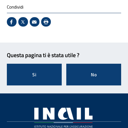
Condividi
Condividi su Facebook - Sito esterno - Apertura in 
X - Sito esterno - Apertura in nuova finestra
Invio Mail: apre il programma di posta el
Stampa pagina: scelta meno ecologic
Feedback
Questa pagina ti è stata utile ?
Si
No
Footer