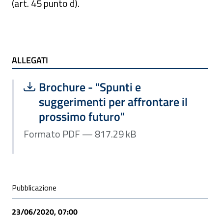
(art. 45 punto d).
ALLEGATI
ALLEGATI
Scarica file:
Formato PDF — Dimensione 817.29 k
Brochure - "Spunti e
suggerimenti per affrontare il
prossimo futuro"
Formato PDF — 817.29 kB
Condivisione social
Pubblicazione
23/06/2020, 07:00