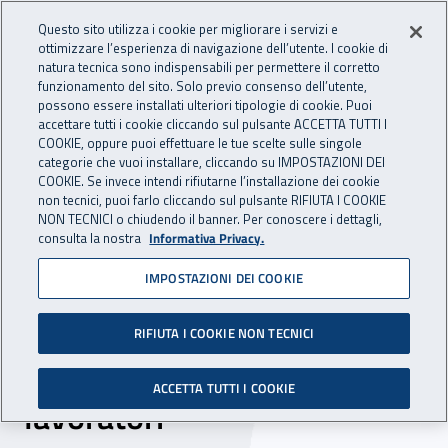
Accedi ai servizi online
For international visitors
Vai al menu principale
Vai al contenuto principale
Questo sito utilizza i cookie per migliorare i servizi e
ottimizzare l’esperienza di navigazione dell’utente. I cookie di
INAIL - Istituto Nazionale per 
natura tecnica sono indispensabili per permettere il corretto
Apri cerca
Apr
funzionamento del sito. Solo previo consenso dell’utente,
possono essere installati ulteriori tipologie di cookie. Puoi
Navigazione principale
accettare tutti i cookie cliccando sul pulsante ACCETTA TUTTI I
COOKIE, oppure puoi effettuare le tue scelte sulle singole
Navigazione - Ti trovi in:
Home
Inail comunica
News
categorie che vuoi installare, cliccando su IMPOSTAZIONI DEI
COOKIE. Se invece intendi rifiutarne l’installazione dei cookie
non tecnici, puoi farlo cliccando sul pulsante RIFIUTA I COOKIE
NON TECNICI o chiudendo il banner. Per conoscere i dettagli,
04 giugno 2020
consulta la nostra
Informativa Privacy.
IMPOSTAZIONI DEI COOKIE
Inail Lombardia e Patronati
siglano un protocollo
RIFIUTA I COOKIE NON TECNICI
d’intesa per la tutela dei
ACCETTA TUTTI I COOKIE
lavoratori