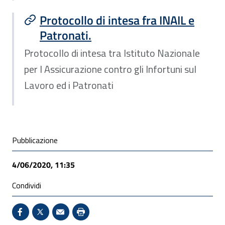
Protocollo di intesa fra INAIL e
Patronati.
Protocollo di intesa tra Istituto Nazionale
per l Assicurazione contro gli Infortuni sul
Lavoro ed i Patronati
Condivisione social
Pubblicazione
4/06/2020, 11:35
Condividi
Condividi su Facebook - Sito esterno - Apertura in 
X - Sito esterno - Apertura in nuova finestra
Invio Mail: apre il programma di posta el
Stampa pagina: scelta meno ecologic