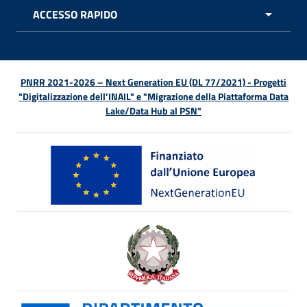
ACCESSO RAPIDO
APRI 
PNRR 2021-2026 – Next Generation EU (DL 77/2021) - Progetti
"Digitalizzazione dell’INAIL" e "Migrazione della Piattaforma Data
Lake/Data Hub al PSN"