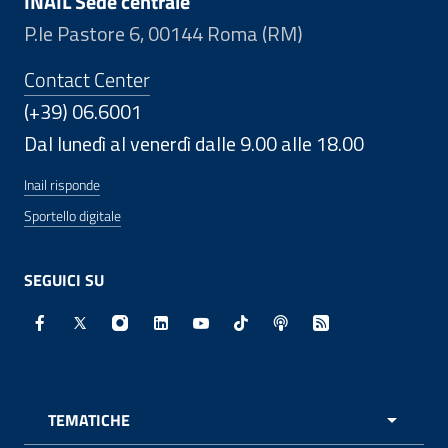
INAIL Sede centrale
P.le Pastore 6, 00144 Roma (RM)
Contact Center
(+39) 06.6001
Dal lunedì al venerdì dalle 9.00 alle 18.00
Inail risponde
Sportello digitale
SEGUICI SU
Facebook - Sito esterno - Apertura in nuova finestra
X - Sito esterno - Apertura in nuova finestra
Instagram - Sito esterno - Apertura in nuo
Linkedin - Sito esterno - Apertura in 
Youtube - Sito esterno - Apertur
TikTok - Sito esterno - Ape
Spreaker - Sito estern
Feed RSS - Apert
TEMATICHE
APRI 