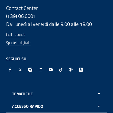
Contact Center
(+39) 06.6001
Dal lunedì al venerdì dalle 9.00 alle 18.00
Inail risponde
Sportello digitale
SEGUICI SU
Facebook - Sito esterno - Apertura in nuova finestra
X - Sito esterno - Apertura in nuova finestra
Instagram - Sito esterno - Apertura in nuo
Linkedin - Sito esterno - Apertura in 
Youtube - Sito esterno - Apertur
TikTok - Sito esterno - Ape
Spreaker - Sito estern
Feed RSS - Apert
TEMATICHE
APRI 
ACCESSO RAPIDO
APRI 