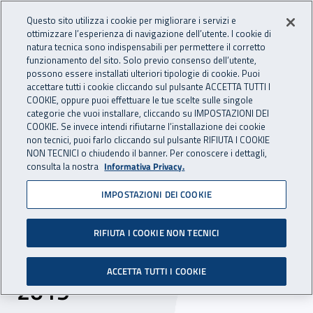
Accedi ai servizi online
For international visitors
Vai al menu principale
Vai al contenuto principale
Questo sito utilizza i cookie per migliorare i servizi e
ottimizzare l’esperienza di navigazione dell’utente. I cookie di
INAIL - Istituto Nazionale per 
natura tecnica sono indispensabili per permettere il corretto
Apri cerca
Apr
funzionamento del sito. Solo previo consenso dell’utente,
possono essere installati ulteriori tipologie di cookie. Puoi
Navigazione principale
accettare tutti i cookie cliccando sul pulsante ACCETTA TUTTI I
COOKIE, oppure puoi effettuare le tue scelte sulle singole
Navigazione - Ti trovi in:
Home
Inail comunica
News
categorie che vuoi installare, cliccando su IMPOSTAZIONI DEI
COOKIE. Se invece intendi rifiutarne l’installazione dei cookie
non tecnici, puoi farlo cliccando sul pulsante RIFIUTA I COOKIE
NON TECNICI o chiudendo il banner. Per conoscere i dettagli,
05 giugno 2020
consulta la nostra
Informativa Privacy.
IMPOSTAZIONI DEI COOKIE
Esposizione a silice
cristallina: pubblicato il
RIFIUTA I COOKIE NON TECNICI
Rapporto scientifico 2000-
ACCETTA TUTTI I COOKIE
2019