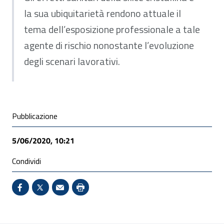
la sua ubiquitarietà rendono attuale il
tema dell’esposizione professionale a tale
agente di rischio nonostante l’evoluzione
degli scenari lavorativi.
Condivisione social
Pubblicazione
5/06/2020, 10:21
Condividi
Condividi su Facebook - Sito esterno - Apertura in 
X - Sito esterno - Apertura in nuova finestra
Invio Mail: apre il programma di posta el
Stampa pagina: scelta meno ecologic