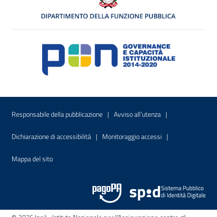
Menu di servizio
Sito interno - Apre in una nuova finestr
Sito interno - Apre
Responsabile della pubblicazione
Avviso all’utenza
Sito interno - Apre in una nuova finestra
Sito interno - Apre
Dichiarazione di accessibilità
Monitoraggio accessi
Sito interno - Apre nella stessa finestra
Mappa del sito