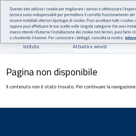
For international visitors
Vai al menu principale
Vai al contenuto principale
Questo sito utilizza i cookie per migliorare i servizi e ottimizzare l’esper
tecnica sono indispensabili per permettere il corretto funzionamento del
INAIL - Istituto Nazionale
essere installati ulteriori tipologie di cookie. Puoi accettare tutti i cook
oppure puoi effettuare le tue scelte sulle singole categorie che vuoi ins
invece intendi rifiutarne l’installazione dei cookie non tecnici, puoi farl
o chiudendo il banner. Per conoscere i dettagli, consulta la nostra
Inform
Navigazione principale
Istituto
Attività e servizi
Pagina non disponibile
Il contenuto non è stato trovato. Per continuare la navigazione 
Footer