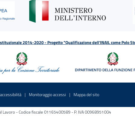
tituzionale 2014-2020 - Progetto "Qualificazione dell'INAIL come Polo St
a
 in una nuova finestra
Sito interno - Apre in una nuova finestra
Sito interno - Apre in una nuova fines
Sito interno - Apre 
accessibilità
Monitoraggio accessi
Mappa del sito
ni sul Lavoro - Codice fiscale 01165400589 - P. IVA 00968951004