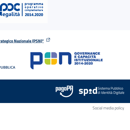
rategico Nazionale (PSN)"
tra
nella stessa finestra
Apr
Social media policy