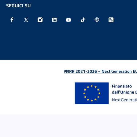
SEGUICI SU
Facebook - Sito esterno - Apertura in nuova finestra
X - Sito esterno - Apertura in nuova finestra
Instagram - Sito esterno - Apertura in nu
Linkedin - Sito esterno - Apertura 
Youtube - Sito esterno - Aper
TikTok - Sito esterno -
Spreaker - Sito e
Feed RSS - 
PNRR 2021-2026 – Next Generation EU (D