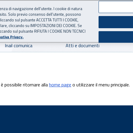
ienza di navigazione dell’utente. I cookie di natura
 sito. Solo previo consenso dell’utente, possono
 per l'Assicurazione contro 
ie cliccando sul pulsante ACCETTA TUTTI I COOKIE,
tallare, cliccando su IMPOSTAZIONI DEI COOKIE. Se
o cliccando sul pulsante RIFIUTA I COOKIE NON TECNICI
ativa Privacy.
Inail comunica
Atti e documenti
è possibile ritornare alla
home page
o utilizzare il menu principale.