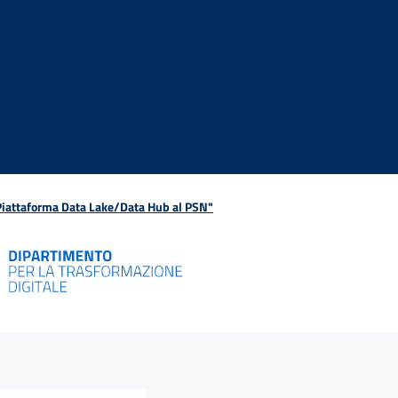
 Piattaforma Data Lake/Data Hub al PSN"