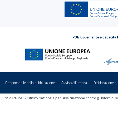
PON Governance e Capacità Is
Menu di servizio
Sito interno - Apre in una nuova finestr
Sito interno - Apre
Responsabile della pubblicazione
Avviso all’utenza
Dichiarazione di 
© 2026 Inail - Istituto Nazionale per l'Assicurazione contro gli Infortu