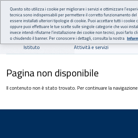
For international visitors
Vai al menu principale
Vai al contenuto principale
Questo sito utilizza i cookie per migliorare i servizi e ottimizzare l’esper
tecnica sono indispensabili per permettere il corretto funzionamento del
INAIL - Istituto Nazionale
essere installati ulteriori tipologie di cookie. Puoi accettare tutti i cook
oppure puoi effettuare le tue scelte sulle singole categorie che vuoi ins
invece intendi rifiutarne l’installazione dei cookie non tecnici, puoi farl
o chiudendo il banner. Per conoscere i dettagli, consulta la nostra
Inform
Navigazione principale
Istituto
Attività e servizi
Pagina non disponibile
Il contenuto non è stato trovato. Per continuare la navigazione 
Footer