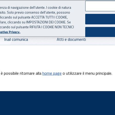
ienza di navigazione dell’utente. I cookie di natura
 sito. Solo previo consenso dell’utente, possono
 per l'Assicurazione contro 
ie cliccando sul pulsante ACCETTA TUTTI I COOKIE,
tallare, cliccando su IMPOSTAZIONI DEI COOKIE. Se
o cliccando sul pulsante RIFIUTA I COOKIE NON TECNICI
ativa Privacy.
Inail comunica
Atti e documenti
è possibile ritornare alla
home page
o utilizzare il menu principale.