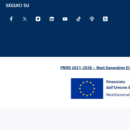
SEGUICI SU
Facebook - Sito esterno - Apertura in nuova finestra
X - Sito esterno - Apertura in nuova finestra
Instagram - Sito esterno - Apertura in nu
Linkedin - Sito esterno - Apertura 
Youtube - Sito esterno - Aper
TikTok - Sito esterno -
Spreaker - Sito e
Feed RSS - 
PNRR 2021-2026 – Next Generation EU (D