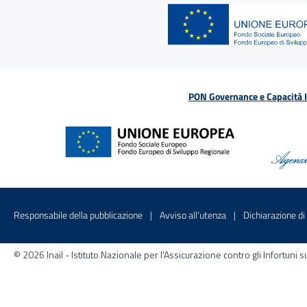
PON Governance e Capacità Is
Menu di servizio
Sito interno - Apre in una nuova finestr
Sito interno - Apre
Responsabile della pubblicazione
Avviso all’utenza
Dichiarazione di 
© 2026 Inail - Istituto Nazionale per l'Assicurazione contro gli Infortu