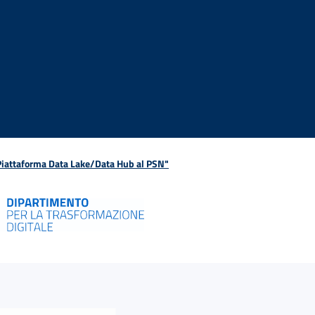
 Piattaforma Data Lake/Data Hub al PSN"