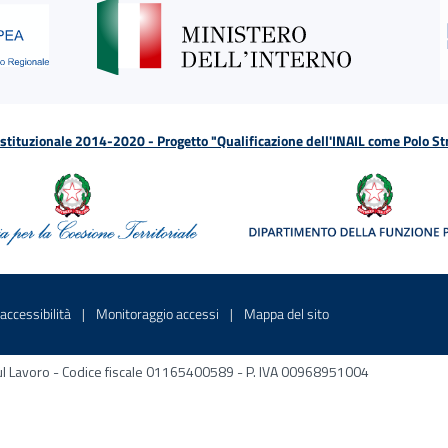
tituzionale 2014-2020 - Progetto "Qualificazione dell'INAIL come Polo St
a
 in una nuova finestra
Sito interno - Apre in una nuova finestra
Sito interno - Apre in una nuova fines
Sito interno - Apre 
accessibilità
Monitoraggio accessi
Mappa del sito
ni sul Lavoro - Codice fiscale 01165400589 - P. IVA 00968951004