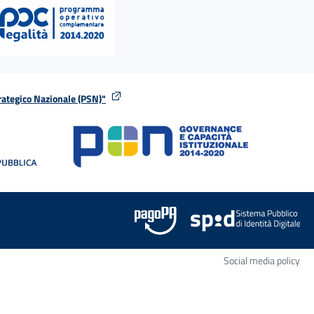
rategico Nazionale (PSN)"
tra
nella stessa finestra
Apr
Social media policy