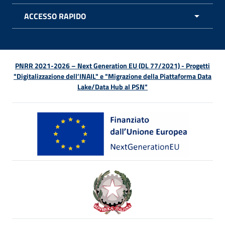
ACCESSO RAPIDO
APRI 
PNRR 2021-2026 – Next Generation EU (DL 77/2021) - Progetti
"Digitalizzazione dell’INAIL" e "Migrazione della Piattaforma Data
Lake/Data Hub al PSN"