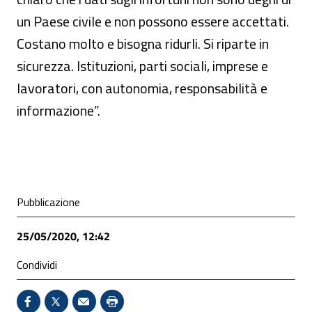
un Paese civile e non possono essere accettati.
Costano molto e bisogna ridurli. Si riparte in
sicurezza. Istituzioni, parti sociali, imprese e
lavoratori, con autonomia, responsabilità e
informazione”.
Condivisione social
Pubblicazione
25/05/2020, 12:42
Condividi
Condividi su Facebook - Sito esterno - Apertura in 
X - Sito esterno - Apertura in nuova finestra
Invio Mail: apre il programma di posta el
Stampa pagina: scelta meno ecologic