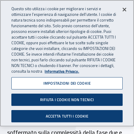
Accedi ai servizi online
For international visitors
Vai al menu principale
Vai al contenuto principale
Questo sito utilizza i cookie per migliorare i servizi e
ottimizzare l’esperienza di navigazione dell’utente. I cookie di
INAIL - Istituto Nazionale per 
natura tecnica sono indispensabili per permettere il corretto
Apri cerca
Apr
funzionamento del sito. Solo previo consenso dell’utente,
possono essere installati ulteriori tipologie di cookie. Puoi
Navigazione principale
accettare tutti i cookie cliccando sul pulsante ACCETTA TUTTI I
COOKIE, oppure puoi effettuare le tue scelte sulle singole
Navigazione - Ti trovi in:
Home
Inail comunica
News
categorie che vuoi installare, cliccando su IMPOSTAZIONI DEI
COOKIE. Se invece intendi rifiutarne l’installazione dei cookie
non tecnici, puoi farlo cliccando sul pulsante RIFIUTA I COOKIE
NON TECNICI o chiudendo il banner. Per conoscere i dettagli,
25 maggio 2020
consulta la nostra
Informativa Privacy.
IMPOSTAZIONI DEI COOKIE
Paolo Lazzara: “Un patto
per la sicurezza”
RIFIUTA I COOKIE NON TECNICI
Il vicepresidente dell’Inail, in un articolo
ACCETTA TUTTI I COOKIE
pubblicato sul quotidiano “L’Unità”, si è
soffermato sulla complessità della fase due e