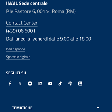
INAIL Sede centrale
P.le Pastore 6, 00144 Roma (RM)
Contact Center
(+39) 06.6001
Dal lunedì al venerdì dalle 9.00 alle 18.00
Inail risponde
Sportello digitale
SEGUICI SU
Facebook - Sito esterno - Apertura in nuova finestra
X - Sito esterno - Apertura in nuova finestra
Instagram - Sito esterno - Apertura in nuo
Linkedin - Sito esterno - Apertura in 
Youtube - Sito esterno - Apertur
TikTok - Sito esterno - Ape
Spreaker - Sito estern
Feed RSS - Apert
TEMATICHE
APRI 