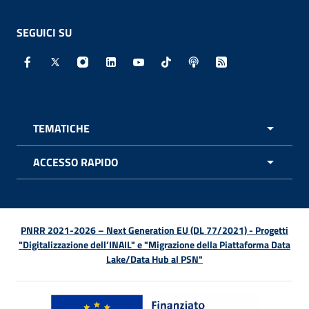
SEGUICI SU
Facebook - Sito esterno - Apertura in nuova finestra
X - Sito esterno - Apertura in nuova finestra
Instagram - Sito esterno - Apertura in nuo
Linkedin - Sito esterno - Apertura in 
Youtube - Sito esterno - Apertur
TikTok - Sito esterno - Ape
Spreaker - Sito estern
Feed RSS - Apert
TEMATICHE
APRI 
ACCESSO RAPIDO
APRI 
PNRR 2021-2026 – Next Generation EU (DL 77/2021) - Progetti
"Digitalizzazione dell’INAIL" e "Migrazione della Piattaforma Data
Lake/Data Hub al PSN"