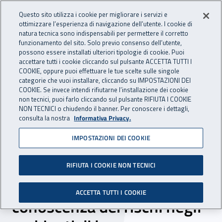
Accedi ai servizi online
For international visitors
Vai al menu principale
Vai al contenuto principale
Questo sito utilizza i cookie per migliorare i servizi e
ottimizzare l’esperienza di navigazione dell’utente. I cookie di
INAIL - Istituto Nazionale per 
natura tecnica sono indispensabili per permettere il corretto
Apri cerca
Apr
funzionamento del sito. Solo previo consenso dell’utente,
possono essere installati ulteriori tipologie di cookie. Puoi
Navigazione principale
accettare tutti i cookie cliccando sul pulsante ACCETTA TUTTI I
COOKIE, oppure puoi effettuare le tue scelte sulle singole
Navigazione - Ti trovi in:
Home
Inail comunica
News
categorie che vuoi installare, cliccando su IMPOSTAZIONI DEI
COOKIE. Se invece intendi rifiutarne l’installazione dei cookie
non tecnici, puoi farlo cliccando sul pulsante RIFIUTA I COOKIE
NON TECNICI o chiudendo il banner. Per conoscere i dettagli,
22 aprile 2020
consulta la nostra
Informativa Privacy.
IMPOSTAZIONI DEI COOKIE
Si rafforza la collaborazione
tra il Politecnico e l’Inail
RIFIUTA I COOKIE NON TECNICI
Piemonte per migliorare la
ACCETTA TUTTI I COOKIE
conoscenza dei rischi negli