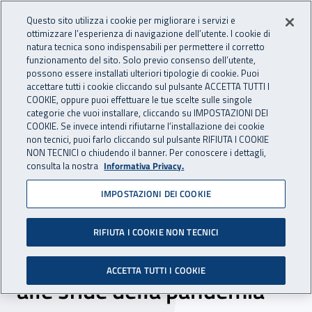
Accedi ai servizi online
For international visitors
Vai al menu principale
Vai al contenuto principale
Questo sito utilizza i cookie per migliorare i servizi e
ottimizzare l’esperienza di navigazione dell’utente. I cookie di
INAIL - Istituto Nazionale per 
natura tecnica sono indispensabili per permettere il corretto
Apri cerca
Apr
funzionamento del sito. Solo previo consenso dell’utente,
possono essere installati ulteriori tipologie di cookie. Puoi
Navigazione principale
accettare tutti i cookie cliccando sul pulsante ACCETTA TUTTI I
COOKIE, oppure puoi effettuare le tue scelte sulle singole
Navigazione - Ti trovi in:
Home
Inail comunica
News
categorie che vuoi installare, cliccando su IMPOSTAZIONI DEI
COOKIE. Se invece intendi rifiutarne l’installazione dei cookie
non tecnici, puoi farlo cliccando sul pulsante RIFIUTA I COOKIE
NON TECNICI o chiudendo il banner. Per conoscere i dettagli,
28 aprile 2020
consulta la nostra
Informativa Privacy.
IMPOSTAZIONI DEI COOKIE
Oil: salute e sicurezza sul
lavoro investimento
RIFIUTA I COOKIE NON TECNICI
fondamentale per reagire
ACCETTA TUTTI I COOKIE
alle sfide della pandemia