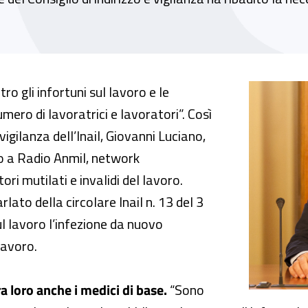
a tutela assicurativa a un maggior numero di 
o gli infortuni sul lavoro e le
ero di lavoratrici e lavoratori”. Così
 vigilanza dell’Inail, Giovanni Luciano,
gio a Radio Anmil, network
ri mutilati e invalidi del lavoro.
lato della circolare Inail n. 13 del 3
ul lavoro l’infezione da nuovo
lavoro.
ra loro anche i medici di base.
“Sono