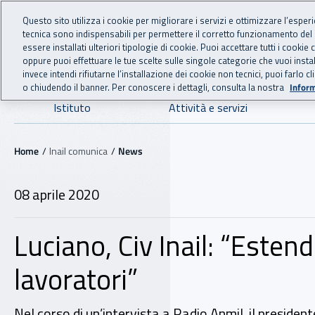
For international visitors
Vai al menu principale
Vai al contenuto principale
Questo sito utilizza i cookie per migliorare i servizi e ottimizzare l’esper
tecnica sono indispensabili per permettere il corretto funzionamento del
INAIL - Istituto Nazionale
essere installati ulteriori tipologie di cookie. Puoi accettare tutti i cook
oppure puoi effettuare le tue scelte sulle singole categorie che vuoi ins
invece intendi rifiutarne l’installazione dei cookie non tecnici, puoi farl
o chiudendo il banner. Per conoscere i dettagli, consulta la nostra
Inform
Navigazione principale
Istituto
Attività e servizi
Navigazione - Ti trovi in:
Home
Inail comunica
News
08 aprile 2020
Luciano, Civ Inail: “Esten
lavoratori”
Nel corso di un’intervista a Radio Anmil, il president