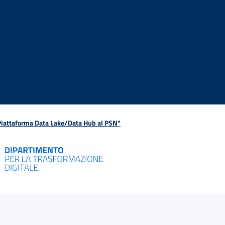
 Piattaforma Data Lake/Data Hub al PSN"