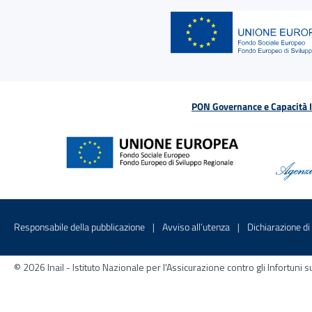
PON Governance e Capacità Is
Menu di servizio
Sito interno - Apre in una nuova finestr
Sito interno - Apre
Responsabile della pubblicazione
Avviso all’utenza
Dichiarazione di 
© 2026 Inail - Istituto Nazionale per l'Assicurazione contro gli Infortu