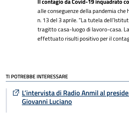
Il contagio da Covid-19 inquadrato co
alle conseguenze della pandemia che ha c
n. 13 del 3 aprile. “La tutela dell’Istit
tragitto casa-luogo di lavoro-casa. La 
effettuato risulti positivo per il cont
TI POTREBBE INTERESSARE
TI POTREBBE INTERESSARE
Sito esterno : apre una nuova finestra
L’intervista di Radio Anmil al presiden
Giovanni Luciano