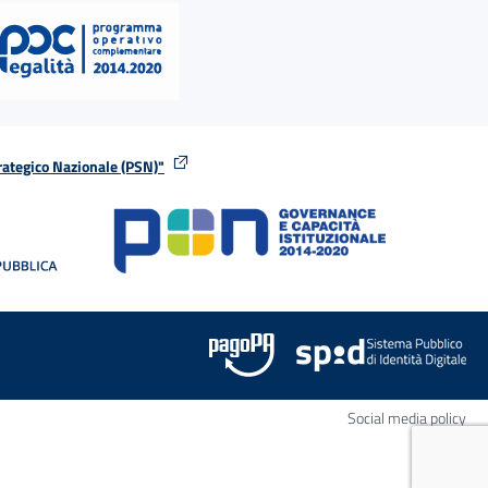
rategico Nazionale (PSN)"
tra
nella stessa finestra
Apr
Social media policy