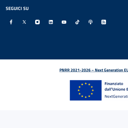
SEGUICI SU
Facebook - Sito esterno - Apertura in nuova finestra
X - Sito esterno - Apertura in nuova finestra
Instagram - Sito esterno - Apertura in nu
Linkedin - Sito esterno - Apertura 
Youtube - Sito esterno - Aper
TikTok - Sito esterno -
Spreaker - Sito e
Feed RSS - 
PNRR 2021-2026 – Next Generation EU (D