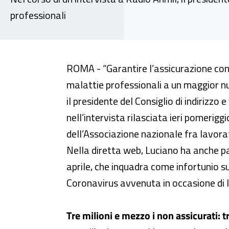
professionali
Luciano, Civ Inail: “Estendere l
ROMA - “Garantire l’assicurazione contr
malattie professionali a un maggior num
il presidente del Consiglio di indirizzo e
nell’intervista rilasciata ieri pomerig
dell’Associazione nazionale fra lavorato
Nella diretta web, Luciano ha anche par
aprile, che inquadra come infortunio s
Coronavirus avvenuta in occasione di 
Tre milioni e mezzo i non assicurati: t