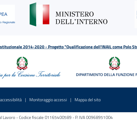
tituzionale 2014-2020 - Progetto "Qualificazione dell'INAIL come Polo St
a
 in una nuova finestra
Sito interno - Apre in una nuova finestra
Sito interno - Apre in una nuova fines
Sito interno - Apre 
accessibilità
Monitoraggio accessi
Mappa del sito
ni sul Lavoro - Codice fiscale 01165400589 - P. IVA 00968951004