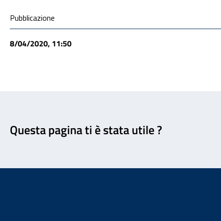
Condivisione social
Pubblicazione
8/04/2020, 11:50
Feedback
Questa pagina ti è stata utile ?
Footer