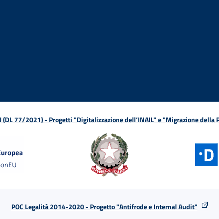
ova finestra
in nuova finestra
tura in nuova finestra
 Apertura in nuova finestra
sterno - Apertura in nuova finestra
Apertura nella stessa finestra
L 77/2021) - Progetti "Digitalizzazione dell’INAIL" e "Migrazione della
POC Legalità 2014-2020 - Progetto "Antifrode e Internal Audit"