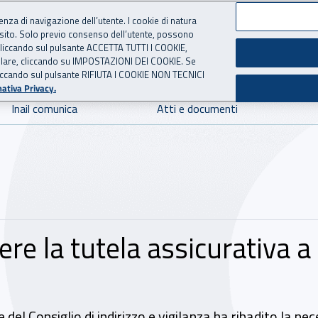
ienza di navigazione dell’utente. I cookie di natura
 sito. Solo previo consenso dell’utente, possono
 per l'Assicurazione contro 
ie cliccando sul pulsante ACCETTA TUTTI I COOKIE,
tallare, cliccando su IMPOSTAZIONI DEI COOKIE. Se
o cliccando sul pulsante RIFIUTA I COOKIE NON TECNICI
ativa Privacy.
Inail comunica
Atti e documenti
dere la tutela assicurativa
e del Consiglio di indirizzo e vigilanza ha ribadito la ne