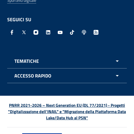
Sportello digitale
SEGUICI SU
Facebook - Sito esterno - Apertura in nuova finestra
X - Sito esterno - Apertura in nuova finestra
Instagram - Sito esterno - Apertura in nuo
Linkedin - Sito esterno - Apertura in 
Youtube - Sito esterno - Apertur
TikTok - Sito esterno - Ape
Spreaker - Sito estern
Feed RSS - Apert
TEMATICHE
APRI 
ACCESSO RAPIDO
APRI 
PNRR 2021-2026 – Next Generation EU (DL 77/2021) - Progetti
"Digitalizzazione dell’INAIL" e "Migrazione della Piattaforma Data
Lake/Data Hub al PSN"