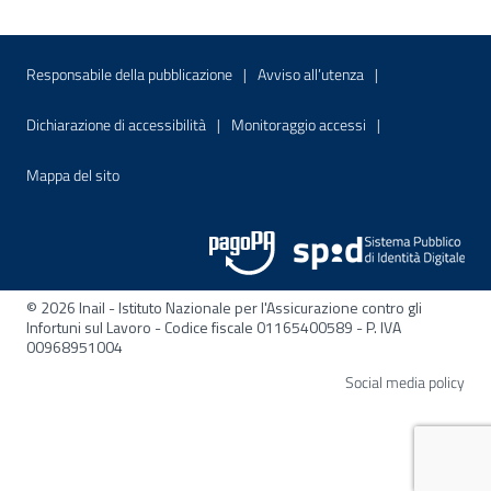
Menu di servizio
Sito interno - Apre in una nuova finestr
Sito interno - Apre
Responsabile della pubblicazione
Avviso all’utenza
Sito interno - Apre in una nuova finestra
Sito interno - Apre
Dichiarazione di accessibilità
Monitoraggio accessi
Sito interno - Apre nella stessa finestra
Mappa del sito
© 2026 Inail - Istituto Nazionale per l'Assicurazione contro gli
Infortuni sul Lavoro - Codice fiscale 01165400589 - P. IVA
00968951004
Apre
Social media policy