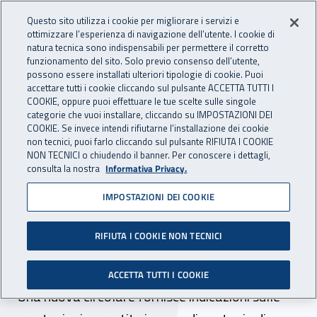
Accedi ai servizi online
For international visitors
Vai al menu principale
Vai al contenuto principale
Questo sito utilizza i cookie per migliorare i servizi e
ottimizzare l’esperienza di navigazione dell’utente. I cookie di
INAIL - Istituto Nazionale per 
natura tecnica sono indispensabili per permettere il corretto
Apri cerca
Apr
funzionamento del sito. Solo previo consenso dell’utente,
possono essere installati ulteriori tipologie di cookie. Puoi
Navigazione principale
accettare tutti i cookie cliccando sul pulsante ACCETTA TUTTI I
COOKIE, oppure puoi effettuare le tue scelte sulle singole
Navigazione - Ti trovi in:
Home
Inail comunica
News
categorie che vuoi installare, cliccando su IMPOSTAZIONI DEI
COOKIE. Se invece intendi rifiutarne l’installazione dei cookie
non tecnici, puoi farlo cliccando sul pulsante RIFIUTA I COOKIE
NON TECNICI o chiudendo il banner. Per conoscere i dettagli,
03 aprile 2020
consulta la nostra
Informativa Privacy.
IMPOSTAZIONI DEI COOKIE
Covid-19, Bettoni: “Piena
tutela Inail per tutti i casi di
RIFIUTA I COOKIE NON TECNICI
infezione sul lavoro”
ACCETTA TUTTI I COOKIE
Una nuova circolare fornisce indicazioni sulle